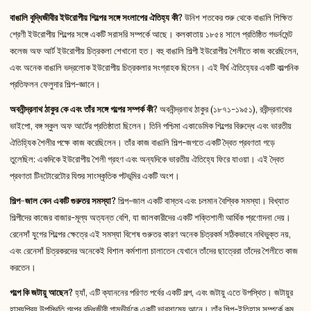
বাঙালি বুদ্ধিজীবীর ইউরোপীয় শিল্পের সঙ্গে সংলাপের ঐতিহ্য কী?
উনিশ শতকের শুরু থেকে বাঙালি শিক্ষিত
শ্রেণী ইউরোপীয় শিল্পের সঙ্গে একটি সরাসরি সম্পর্কে আছে। কলকাতায় ১৮৫৪ সালে প্রতিষ্ঠিত গভর্নমেন্ট
কলেজ অফ আর্ট ইউরোপীয় চিত্রকলা শেখানো হত। বহু বাঙালি শিল্পী ইউরোপীয় শৈলীতে কাজ করেছিলেন,
এবং অনেক বাঙালি ভদ্রলোক ইউরোপীয় চিত্রকলার সংগ্রাহক ছিলেন। এই দীর্ঘ ঐতিহ্যের একটি কাল্পনিক
প্রতিফলন ফেলুদার শিল্প-জ্ঞানে।
অবনীন্দ্রনাথ ঠাকুর কে এবং তাঁর সঙ্গে গল্পের সম্পর্ক কী?
অবনীন্দ্রনাথ ঠাকুর (১৮৭১-১৯৫১), রবীন্দ্রনাথের
ভাইপো, বঙ্গ স্কুল অফ আর্টের প্রতিষ্ঠাতা ছিলেন। তিনি পশ্চিমা একাডেমিক শিল্পের বিরুদ্ধে এবং ভারতীয়
ঐতিহ্যিক শৈলীর পক্ষে কাজ করেছিলেন। তাঁর কাজ বাঙালি শিল্প-জগতে একটি দ্বৈত প্রবণতা গড়ে
তুলেছিল: একদিকে ইউরোপীয় শৈলী গ্রহণ এবং অন্যদিকে ভারতীয় ঐতিহ্যে ফিরে যাওয়া। এই দ্বৈত
প্রবণতা টিনটোরেটোর যিশুর সাংস্কৃতিক পটভূমির একটি অংশ।
শিল্প-জাল কেন একটি গুরুতর সমস্যা?
শিল্প-জাল একটি বাস্তব এবং চলমান বৈশ্বিক সমস্যা। বিখ্যাত
শিল্পীদের কাজের বাজার-মূল্য অত্যন্ত বেশি, যা জালকারীদের একটি শক্তিশালী আর্থিক প্রণোদনা দেয়।
রেনেসাঁ যুগের শিল্পের ক্ষেত্রে এই সমস্যা বিশেষ গুরুতর কারণ অনেক চিত্রকর্ম সঠিকভাবে নথিভুক্ত নয়,
এবং রেনেসাঁ চিত্রকরদের অনেকেই বিশাল কর্মশালা চালাতেন যেখানে তাঁদের ছাত্রেরা তাঁদের শৈলীতে কাজ
করতেন।
গল্পে কি জটায়ু আছেন?
হ্যাঁ, এটি ক্যাননের পরিণত পর্বের একটি গল্প, এবং জটায়ু এতে উপস্থিত। জটায়ুর
হাস্যপ্রিয় উপস্থিতি গল্পের বুদ্ধিজীবী গাম্ভীর্যকে একটি ভারসাম্যে আনে। তাঁর শিল্প-ইতিহাস সম্পর্কে কম