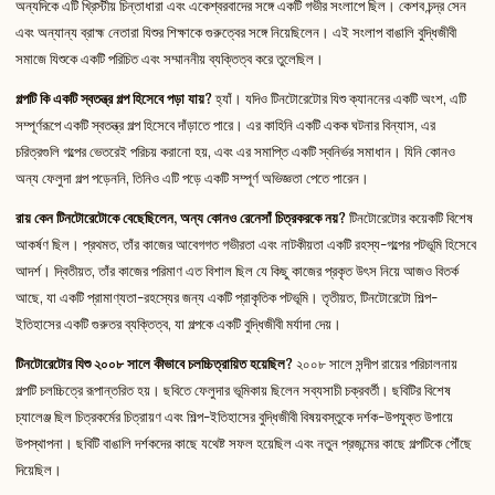
অন্যদিকে এটি খ্রিস্টীয় চিন্তাধারা এবং একেশ্বরবাদের সঙ্গে একটি গভীর সংলাপে ছিল। কেশব চন্দ্র সেন
এবং অন্যান্য ব্রাহ্ম নেতারা যিশুর শিক্ষাকে গুরুত্বের সঙ্গে নিয়েছিলেন। এই সংলাপ বাঙালি বুদ্ধিজীবী
সমাজে যিশুকে একটি পরিচিত এবং সম্মাননীয় ব্যক্তিত্ব করে তুলেছিল।
গল্পটি কি একটি স্বতন্ত্র গল্প হিসেবে পড়া যায়?
হ্যাঁ। যদিও টিনটোরেটোর যিশু ক্যাননের একটি অংশ, এটি
সম্পূর্ণরূপে একটি স্বতন্ত্র গল্প হিসেবে দাঁড়াতে পারে। এর কাহিনি একটি একক ঘটনার বিন্যাস, এর
চরিত্রগুলি গল্পের ভেতরেই পরিচয় করানো হয়, এবং এর সমাপ্তি একটি স্বনির্ভর সমাধান। যিনি কোনও
অন্য ফেলুদা গল্প পড়েননি, তিনিও এটি পড়ে একটি সম্পূর্ণ অভিজ্ঞতা পেতে পারেন।
রায় কেন টিনটোরেটোকে বেছেছিলেন, অন্য কোনও রেনেসাঁ চিত্রকরকে নয়?
টিনটোরেটোর কয়েকটি বিশেষ
আকর্ষণ ছিল। প্রথমত, তাঁর কাজের আবেগগত গভীরতা এবং নাটকীয়তা একটি রহস্য-গল্পের পটভূমি হিসেবে
আদর্শ। দ্বিতীয়ত, তাঁর কাজের পরিমাণ এত বিশাল ছিল যে কিছু কাজের প্রকৃত উৎস নিয়ে আজও বিতর্ক
আছে, যা একটি প্রামাণ্যতা-রহস্যের জন্য একটি প্রাকৃতিক পটভূমি। তৃতীয়ত, টিনটোরেটো শিল্প-
ইতিহাসের একটি গুরুতর ব্যক্তিত্ব, যা গল্পকে একটি বুদ্ধিজীবী মর্যাদা দেয়।
টিনটোরেটোর যিশু ২০০৮ সালে কীভাবে চলচ্চিত্রায়িত হয়েছিল?
২০০৮ সালে সন্দীপ রায়ের পরিচালনায়
গল্পটি চলচ্চিত্রে রূপান্তরিত হয়। ছবিতে ফেলুদার ভূমিকায় ছিলেন সব্যসাচী চক্রবর্তী। ছবিটির বিশেষ
চ্যালেঞ্জ ছিল চিত্রকর্মের চিত্রায়ণ এবং শিল্প-ইতিহাসের বুদ্ধিজীবী বিষয়বস্তুকে দর্শক-উপযুক্ত উপায়ে
উপস্থাপনা। ছবিটি বাঙালি দর্শকদের কাছে যথেষ্ট সফল হয়েছিল এবং নতুন প্রজন্মের কাছে গল্পটিকে পৌঁছে
দিয়েছিল।