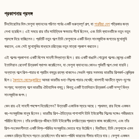
প্রকাশনার প্রসঙ্গ
টিনটোরেটোর যিশু ফেলুদা ক্যাননের পরিণত পর্বের একটি গুরুত্বপূর্ণ গল্প, যা
শারদীয়া দেশ
পত্রিকার জন্য
লেখা হয়েছিল। এই সময়ে রায় তাঁর সাহিত্যিক ক্ষমতার শীর্ষে ছিলেন, এবং তিনি ক্যাননটিকে নতুন নতুন
প্রসঙ্গে নিয়ে যাচ্ছিলেন। প্রতিটি নতুন গল্পে তিনি ফেলুদাকে একটি ভিন্ন সাংস্কৃতিক জগতের মুখোমুখি
করতেন, এবং সেই মুখোমুখির মাধ্যমে চরিত্রের নতুন মাত্রা প্রকাশ করতেন।
এই গল্পের প্রকাশনা একটি বিশেষ সাহসী সিদ্ধান্ত ছিল। রায় একটি বাঙালি গোয়েন্দা গল্পের কেন্দ্রে একটি
ইতালিয়ান রেনেসাঁ চিত্রকর্ম স্থাপন করেছিলেন, যা ফেলুদা ক্যাননের কোনও পূর্ববর্তী গল্পে দেখা যায়নি।
অন্যান্য গল্পে শিল্প-পাচার বা প্রাচীন বস্তুর রহস্য থাকলেও সেগুলি প্রায় সবসময় ভারতীয় শিল্পকর্ম-কেন্দ্রিক
ছিল।
কৈলাসে কেলেঙ্কারিতে
আমরা ভারতীয় গুহা-শিল্পের পাচার দেখেছি; বাদশাহী আংটিতে মুঘল-যুগের
সংগ্রহ; অন্যান্য গল্পে ভারতীয় ঐতিহাসিক বস্তু। কিন্তু একটি ইতালিয়ান চিত্রকর্ম একটি সম্পূর্ণ ভিন্ন
সাংস্কৃতিক জগৎ।
কেন রায় এই সাহসী পদক্ষেপ নিয়েছিলেন? উত্তরটি একাধিক স্তরে আছে। প্রথমত, রায় নিজে একজন
বহু-সংস্কৃতিজ্ঞ মানুষ ছিলেন। ভারতীয় শিল্প-ঐতিহ্যের পাশাপাশি তিনি ইউরোপীয় শিল্পের সঙ্গেও গভীরভাবে
পরিচিত ছিলেন। তাঁর চলচ্চিত্র-জীবনে তিনি ইউরোপীয় চলচ্চিত্রের প্রভাবে কাজ করেছিলেন, এবং তাঁর
শিল্প-সংবেদনশীলতা একটি বিশ্ব-পরিধির সংস্কৃতির ভেতরে গড়ে উঠেছিল। দ্বিতীয়ত, তিনি ফেলুদাকে এমন
একজন চরিত্র হিসেবে গড়তে চেয়েছিলেন যাঁর জ্ঞান-পরিধি ভারতের সীমার বাইরে যায়। ফেলুদা একজন