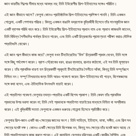
জ্ঞান ভারতীয় শিল্পের সীমার মধ্যে আবদ্ধ নয়; তিনি ইউরোপীয় শিল্প-ইতিহাসের সঙ্গেও পরিচিত।
এই জ্ঞান কীভাবে আসে? ফেলুদা কোনও প্রাতিষ্ঠানিক শিল্প-ইতিহাসের প্রশিক্ষণ পাননি। তিনি একজন
গোয়েন্দা, একটি পেশাদার পরিচয়। কিন্তু একজন বাঙালি ভদ্রলোক বুদ্ধিজীবী হিসেবে তাঁর সাংস্কৃতিক জ্ঞান
একটি ব্যাপক পরিধি বহন করে। তিনি ইউরোপীয় শিল্প-ইতিহাসের প্রধান নাম এবং প্রধান কাজগুলি জানেন,
তিনি বিভিন্ন শৈলীগুলির পার্থক্য চিনতে পারেন, এবং তিনি একটি চিত্রকর্মের প্রামাণ্যতা পরীক্ষা করার মৌলিক
পদ্ধতিগুলি বোঝেন।
এই জ্ঞান গল্পে কীভাবে কাজ করে? ফেলুদা যখন টিনটোরেটোর “যিশু” চিত্রকর্মটি প্রথম দেখেন, তিনি সঙ্গে
সঙ্গে কিছু পর্যবেক্ষণ করেন। ব্রাশ-স্ট্রোকের ধরন, রঙের ব্যবহার, রচনার কাঠামো, এই সব তিনি মূল্যায়ন
করেন। তাঁর প্রাথমিক ধারণা হল চিত্রকর্মটি প্রকৃতই টিনটোরেটোর শৈলীতে আঁকা, কিন্তু তিনি সম্পূর্ণরূপে
নিশ্চিত নন। সম্পূর্ণ নিশ্চয়তার জন্য তিনি আরও গবেষণা করেন: শিল্প-ইতিহাসের বই পড়েন, বিশেষজ্ঞদের
সঙ্গে কথা বলেন, এবং ঐতিহাসিক উৎসগুলি যাচাই করেন।
এই পদ্ধতিগত গবেষণা ফেলুদার তদন্ত-পদ্ধতির একটি বিশেষ প্রকাশ। তিনি কেবল তাঁর প্রাথমিক
প্রভাবের উপর ভরসা করেন না; তিনি সেই প্রভাবকে পদ্ধতিগত যাচাইয়ের মাধ্যমে নিশ্চিত বা অস্বীকার
করেন। এই বুদ্ধিজীবী সততা ফেলুদাকে একজন গুরুতর গোয়েন্দা হিসেবে প্রতিষ্ঠিত করে।
ফেলুদার শিল্প-জ্ঞান একটি বহু-ক্ষেত্রের জ্ঞানের অংশ। তিনি সাহিত্য, ইতিহাস, ভাষা, সঙ্গীত, এবং শিল্প সব
ক্ষেত্রে যথেষ্ট দক্ষ। কোনও একটি ক্ষেত্রে তিনি বিশেষজ্ঞ নন, কিন্তু সব ক্ষেত্রে তাঁর যথেষ্ট জ্ঞান আছে যে
তিনি পদ্ধতিগতভাবে কাজ করতে পারেন। এই বহুমুখিতা ফেলুদার চরিত্রের একটি কেন্দ্রীয় বৈশিষ্ট্য, এবং