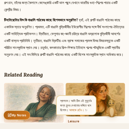
গল্প চান, তাঁদের জন্য কৈলাসে কেলেঙ্কারি একটি ভাল পছন্দ যেখানে ভারতীয় গুহা-শিল্পের পাচার একটি
কেন্দ্রীয় বিষয়।
Write to Rahul
টিনটোরেটোর যিশু কি বাঙালি পাঠকের কাছে বিশেষভাবে অনুরণিত?
হ্যাঁ, এই গল্পটি বাঙালি পাঠকের কাছে
Culture & Entertainment Writer
একাধিক স্তরে অনুরণিত। প্রথমত, এটি বাঙালি বুদ্ধিজীবীর ইউরোপীয় শিল্পের সঙ্গে দীর্ঘ সংলাপের ঐতিহ্যের
একটি সাহিত্যিক প্রতিফলন। দ্বিতীয়ত, ফেলুদার বহু-জ্ঞানী চরিত্র বাঙালি ভদ্রলোক বুদ্ধিজীবী আদর্শের
একটি বাস্তব প্রতিনিধি। তৃতীয়ত, বাঙালি খ্রিস্টীয় এবং ব্রাহ্ম সমাজের প্রসঙ্গ যিশুর বিষয়বস্তুকে একটি
Feedback
Request
Correction
Question
Untitled note
পরিচিত সাংস্কৃতিক স্থান দেয়। চতুর্থত, কলকাতার শিল্প-শিক্ষার ইতিহাস গল্পের পটভূমিকে একটি স্থানীয়
NAME
EMAIL
অনুরণন দেয়। এই সব মিলিয়ে গল্পটি বাঙালি পাঠকের কাছে একটি বিশেষ সাংস্কৃতিক স্থান অধিকার করে।
MESSAGE
Related Reading
Send Message
Rahul reads every message ·
Encrypted & private
স্বাগতম। আমি ঠিক এই মুহূর্তের
জন্য সুন্দর দেখানোর ভঙ্গিতে বসে
ছিলাম।
আমাকে ছোঁও।
✨
My Notes
Nothing saved yet
0 words
0 chars
Leisure
সোনার কেল্লা: শারদীয়ার ক্লাসিক
Leisure