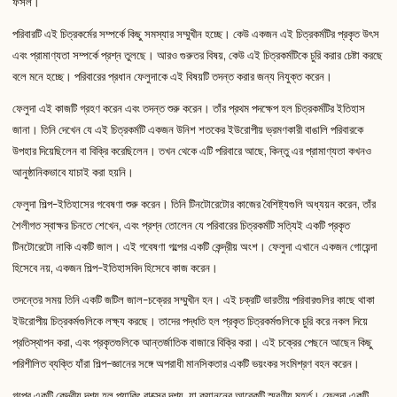
ফসল।
পরিবারটি এই চিত্রকর্মের সম্পর্কে কিছু সমস্যার সম্মুখীন হচ্ছে। কেউ একজন এই চিত্রকর্মটির প্রকৃত উৎস
এবং প্রামাণ্যতা সম্পর্কে প্রশ্ন তুলছে। আরও গুরুতর বিষয়, কেউ এই চিত্রকর্মটিকে চুরি করার চেষ্টা করছে
বলে মনে হচ্ছে। পরিবারের প্রধান ফেলুদাকে এই বিষয়টি তদন্ত করার জন্য নিযুক্ত করেন।
ফেলুদা এই কাজটি গ্রহণ করেন এবং তদন্ত শুরু করেন। তাঁর প্রথম পদক্ষেপ হল চিত্রকর্মটির ইতিহাস
জানা। তিনি দেখেন যে এই চিত্রকর্মটি একজন উনিশ শতকের ইউরোপীয় ভ্রমণকারী বাঙালি পরিবারকে
উপহার দিয়েছিলেন বা বিক্রি করেছিলেন। তখন থেকে এটি পরিবারে আছে, কিন্তু এর প্রামাণ্যতা কখনও
আনুষ্ঠানিকভাবে যাচাই করা হয়নি।
ফেলুদা শিল্প-ইতিহাসের গবেষণা শুরু করেন। তিনি টিনটোরেটোর কাজের বৈশিষ্ট্যগুলি অধ্যয়ন করেন, তাঁর
শৈলীগত স্বাক্ষর চিনতে শেখেন, এবং প্রশ্ন তোলেন যে পরিবারের চিত্রকর্মটি সত্যিই একটি প্রকৃত
টিনটোরেটো নাকি একটি জাল। এই গবেষণা গল্পের একটি কেন্দ্রীয় অংশ। ফেলুদা এখানে একজন গোয়েন্দা
হিসেবে নয়, একজন শিল্প-ইতিহাসবিদ হিসেবে কাজ করেন।
তদন্তের সময় তিনি একটি জটিল জাল-চক্রের সম্মুখীন হন। এই চক্রটি ভারতীয় পরিবারগুলির কাছে থাকা
ইউরোপীয় চিত্রকর্মগুলিকে লক্ষ্য করছে। তাদের পদ্ধতি হল প্রকৃত চিত্রকর্মগুলিকে চুরি করে নকল দিয়ে
প্রতিস্থাপন করা, এবং প্রকৃতগুলিকে আন্তর্জাতিক বাজারে বিক্রি করা। এই চক্রের পেছনে আছেন কিছু
পরিশীলিত ব্যক্তি যাঁরা শিল্প-জ্ঞানের সঙ্গে অপরাধী মানসিকতার একটি ভয়ংকর সংমিশ্রণ বহন করেন।
গল্পের একটি কেন্দ্রীয় দৃশ্য হল প্যাকিং বাক্সের দৃশ্য, যা ক্যাননের আরেকটি স্মরণীয় মুহূর্ত। ফেলুদা একটি