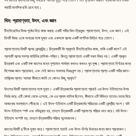
সব মিলিয়ে ক্যাননের কিছু সবচেয়ে স্মরণীয় মুহূর্ত গড়ে তোলে। এই দৃশ্যগুলি বাঙালি পাঠকদের মনে একটি
স্থায়ী মানসিক ছবি রেখে যায়।
থিম: প্রামাণ্যতা, উৎস, এবং জ্ঞান
টিনটোরেটোর যিশুর পৃষ্ঠের নিচে কাজ করছে একটি গভীর থিম-ত্রিভুজ: প্রামাণ্যতা, উৎস, এবং জ্ঞান। এই
তিনটি বিষয় একে অপরের সঙ্গে যুক্ত এবং একসঙ্গে গল্পের একটি দার্শনিক ভিত্তি গড়ে তোলে।
প্রামাণ্যতার থিমটি গল্পের কেন্দ্রবিন্দু। চিত্রকর্মটি কি প্রকৃতই টিনটোরেটোর কাজ, নাকি একটি জাল? এই
প্রশ্নটি গল্পের সমগ্র কাহিনির চালিকা-শক্তি। কিন্তু প্রামাণ্যতা একটি সরল বিষয় নয়। একটি প্রকৃত
চিত্রকর্ম এবং একটি দক্ষ জালের মধ্যে দৃশ্যমান পার্থক্য কখনও কখনও খুব সূক্ষ্ম। প্রামাণ্যতা নির্ণয়ের জন্য
বিশেষজ্ঞ জ্ঞান প্রয়োজন, এবং সেই জ্ঞানও সবসময় নিরঙ্কুশ নয়। প্রামাণ্যতার প্রশ্ন একটি গভীর জ্ঞান-
তাত্ত্বিক প্রশ্ন: আমরা কীভাবে জানি যে কোনও কিছু প্রকৃত?
উৎসের থিমটি প্রামাণ্যতার সঙ্গে যুক্ত। একটি চিত্রকর্মের প্রামাণ্যতা প্রায়ই এর উৎস-ইতিহাসের উপর
নির্ভর করে: এটি কোথা থেকে এসেছে, কে এর প্রথম মালিক ছিলেন, কীভাবে এটি বিভিন্ন হাতের ভেতর দিয়ে
আজকের অবস্থানে পৌঁছেছে। এই উৎস-ইতিহাস একটি চিত্রকর্মের পরিচয়ের একটি কেন্দ্রীয় অংশ। যদি
উৎস-ইতিহাস স্পষ্ট এবং নথিভুক্ত হয়, তাহলে চিত্রকর্মটি একটি প্রামাণ্য পরিচয় বহন করে। যদি উৎস-
ইতিহাস অস্পষ্ট হয়, তাহলে চিত্রকর্মটির পরিচয় সন্দেহজনক।
জ্ঞানের থিমটি দু’টিকে যুক্ত করে। প্রামাণ্যতা যাচাই এবং উৎস-নির্ণয় উভয়ের জন্য জ্ঞান প্রয়োজন।