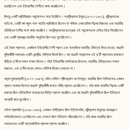
হয়েছিলেন এবং ইউরোপীয় শৈলীতে কাজ করেছিলেন।
কিন্তু একটি প্রতিক্রিয়া-আন্দোলনও গড়ে উঠেছিল। অবনীন্দ্রনাথ ঠাকুর (১৮৭১-১৯৫১), রবীন্দ্রনাথের
ভাইপো, একটি বঙ্গ স্কুল অফ আর্টের প্রতিষ্ঠাতা ছিলেন যা পশ্চিমা একাডেমিক শিল্পের বিরুদ্ধে এবং ভারতীয়
ঐতিহ্যিক শৈলীর পক্ষে কাজ করেছিল। অবনীন্দ্রনাথের ছাত্রেরা এই আন্দোলনকে এগিয়ে নিয়ে গিয়েছিলেন
এবং একটি স্বতন্ত্র ভারতীয় আধুনিক শিল্প গড়ে তুলেছিলেন।
এই দ্বৈত প্রবণতা, একদিকে ইউরোপীয় শৈলী গ্রহণ এবং অন্যদিকে ভারতীয় ঐতিহ্যে ফিরে যাওয়া, বাঙালি
বুদ্ধিজীবী সমাজের একটি কেন্দ্রীয় বৌদ্ধিক বিতর্ক ছিল। বহু বাঙালি ভদ্রলোক এই দু’টি প্রবণতার মাঝখানে
দাঁড়িয়ে দু’টিকে সমান সম্মান দিতেন। তাঁরা ইউরোপীয় মাস্টারদের চিনতেন, ভারতীয় ঐতিহ্যকেও সম্মান
করতেন, এবং দু’টির মধ্যে কোনও মৌলিক বিরোধ দেখতেন না।
আনন্দ কুমারস্বামী (১৮৭৭-১৯৪৭), যদিও তামিল-শ্রীলঙ্কান বংশোদ্ভূত, ভারতীয় শিল্প-ইতিহাসের একজন
প্রধান গবেষক হিসেবে বাঙালি বুদ্ধিজীবী জগতে গভীর প্রভাব রেখেছিলেন। তাঁর কাজ ভারতীয় শিল্পের একটি
গুরুতর শিল্প-ঐতিহাসিক অধ্যয়নের ভিত্তি স্থাপন করেছিল এবং বহু বাঙালি বুদ্ধিজীবীকে শিল্প-ইতিহাসে
আগ্রহী করে তুলেছিল।
স্টেলা ক্রামরিস (১৮৯৬-১৯৯৩), একজন অস্ট্রিয়ান শিল্প-ইতিহাসবিদ, রবীন্দ্রনাথ ঠাকুরের আমন্ত্রণে
শান্তিনিকেতনে এসেছিলেন এবং সেখানে শিল্প-ইতিহাস পড়িয়েছিলেন। তাঁর কাজ ভারতীয় শিল্প-
অধ্যয়নকে একটি আন্তর্জাতিক প্রসঙ্গে স্থাপন করেছিল।