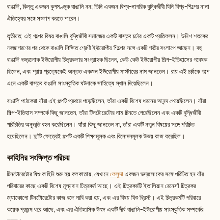
বাঙালি, কিন্তু একজন কুপমণ্ডূক বাঙালি নন; তিনি একজন বিশ্ব-নাগরিক বুদ্ধিজীবী যিনি বিশ্ব-শিল্পের নানা
ঐতিহ্যের সঙ্গে সংলাপ করতে পারেন।
তৃতীয়ত, এই গল্পের বিষয় বাঙালি বুদ্ধিজীবী সমাজের একটি বাস্তব চর্চার একটি প্রতিফলন। উনিশ শতকের
নবজাগরণের পর থেকে বাঙালি শিক্ষিত শ্রেণী ইউরোপীয় শিল্পের সঙ্গে একটি গভীর সংলাপে আছেন। বহু
বাঙালি ভদ্রলোক ইউরোপীয় চিত্রকলার সংগ্রাহক ছিলেন, কেউ কেউ ইউরোপীয় শিল্প-ইতিহাসের গবেষক
ছিলেন, এবং প্রায় প্রত্যেকেই অন্তত একজন ইউরোপীয় মাস্টারের নাম জানতেন। রায় এই চর্চাকে গল্পে
এনে একটি বাস্তব বাঙালি সাংস্কৃতিক ঘটনাকে সাহিত্যে স্থান দিয়েছিলেন।
বাঙালি পাঠকেরা যাঁরা এই গল্পটি প্রথমে পড়েছিলেন, তাঁরা একটি বিশেষ ধরনের আনন্দ পেয়েছিলেন। যাঁরা
শিল্প-ইতিহাস সম্পর্কে কিছু জানতেন, তাঁরা টিনটোরেটোর নাম চিনতে পেরেছিলেন এবং একটি বুদ্ধিজীবী
পরিচিতির অনুভূতি বহন করেছিলেন। যাঁরা কিছু জানতেন না, তাঁরা একটি নতুন বিষয়ের সঙ্গে পরিচিত
হয়েছিলেন। দু’টি ক্ষেত্রেই গল্পটি একটি শিক্ষামূলক এবং বিনোদনমূলক উভয় কাজ করেছিল।
কাহিনির সংক্ষিপ্ত পরিচয়
টিনটোরেটোর যিশু কাহিনি শুরু হয় কলকাতায়, যেখানে
ফেলুদা
একজন ভদ্রলোকের সঙ্গে পরিচিত হন যাঁর
পরিবারের কাছে একটি বিশেষ মূল্যবান চিত্রকর্ম আছে। এই চিত্রকর্মটি ইতালিয়ান রেনেসাঁ চিত্রকর
জ্যাকোপো টিনটোরেটোর কাজ বলে দাবি করা হয়, এবং এর বিষয় যিশু খ্রিস্ট। এই চিত্রকর্মটি পরিবারে
কয়েক প্রজন্ম ধরে আছে, এবং এর ঐতিহাসিক উৎস একটি দীর্ঘ বাঙালি-ইউরোপীয় সাংস্কৃতিক সম্পর্কের