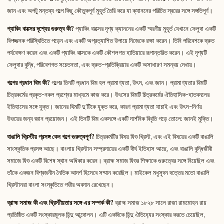
জ্ঞান এবং অপটু মন্তব্য গল্পে কিছু কৌতুকপূর্ণ মুহূর্ত তৈরি করে যা ক্যাননের পরিচিত স্বরের সঙ্গে সঙ্গতিপূর্ণ।
প্যাকিং বাক্সের দৃশ্যের গুরুত্ব কী?
প্যাকিং বাক্সের দৃশ্য ক্যাননের একটি স্মরণীয় মুহূর্ত যেখানে ফেলুদা একটি
বিপজ্জনক পরিস্থিতিতে পড়েন এবং একটি অপ্রত্যাশিত উপায়ে নিজেকে রক্ষা করেন। তিনি পরিবেশকে দ্রুত
পর্যবেক্ষণ করেন এবং একটি প্যাকিং বাক্সকে একটি কৌশলগত হাতিয়ারে রূপান্তরিত করেন। এই দৃশ্যটি
ফেলুদার বুদ্ধি, পরিবেশগত সচেতনতা, এবং দ্রুত-প্রতিক্রিয়ার একটি অসাধারণ সমন্বয় দেখায়।
গল্পের প্রধান থিম কী?
গল্পের তিনটি প্রধান থিম হল প্রামাণ্যতা, উৎস, এবং জ্ঞান। প্রামাণ্যতার থিমটি
চিত্রকর্মের প্রকৃত-নকল প্রশ্নের মাধ্যমে কাজ করে। উৎসের থিমটি চিত্রকর্মের ঐতিহাসিক-হাতবদলের
ইতিহাসের সঙ্গে যুক্ত। জ্ঞানের থিমটি দু’টিকে যুক্ত করে, কারণ প্রামাণ্যতা যাচাই এবং উৎস-নির্ণয়
উভয়ের জন্য জ্ঞান প্রয়োজন। এই তিনটি থিম একসঙ্গে একটি দার্শনিক বিবৃতি গড়ে তোলে: জ্ঞানই মুক্তি।
বাঙালি খ্রিস্টীয় প্রসঙ্গ কেন গল্পে গুরুত্বপূর্ণ?
চিত্রকর্মটির বিষয় যিশু খ্রিস্ট, এবং এই বিষয়ের একটি বাঙালি
সাংস্কৃতিক প্রসঙ্গ আছে। বাংলায় খ্রিস্টান সম্প্রদায়ের একটি দীর্ঘ ইতিহাস আছে, এবং বাঙালি বুদ্ধিজীবী
সমাজে যিশু একটি বিশেষ স্থান অধিকার করেন। ব্রাহ্ম সমাজ যিশুর শিক্ষাকে গুরুত্বের সঙ্গে নিয়েছিল এবং
তাঁকে একজন বিশ্বজনীন নৈতিক আদর্শ হিসেবে সম্মান করেছিল। মাইকেল মধুসূদন দত্তের মতো বাঙালি
খ্রিস্টানরা বাংলা সংস্কৃতিতে গভীর অবদান রেখেছেন।
ব্রাহ্ম সমাজ কী এবং খ্রিস্টীয়তার সঙ্গে এর সম্পর্ক কী?
ব্রাহ্ম সমাজ ১৮২৮ সালে রাজা রামমোহন রায়
প্রতিষ্ঠিত একটি সংস্কারমূলক হিন্দু আন্দোলন। এটি একদিকে হিন্দু ঐতিহ্যের সংস্কার করতে চেয়েছিল,