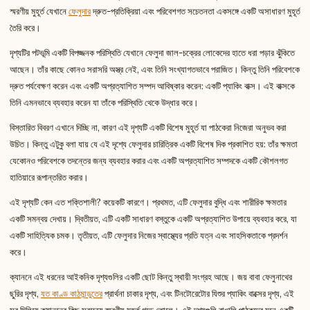
স্মরণীয় মুহূর্ত যেখানে
ফেলুদার
দ্রুত-প্রতিক্রিয়া এবং পরিবেশগত সচেতনতা একসঙ্গে একটি অসাধারণ মুহূর্ত
তৈরি করে।
দৃশ্যটির পটভূমি একটি বিপজ্জনক পরিস্থিতি যেখানে ফেলুদা জাল-চক্রের লোকেদের হাতে ধরা পড়ার ঝুঁকিতে
আছেন। তাঁর কাছে কোনও সরাসরি অস্ত্র নেই, এবং তিনি সংখ্যাগতভাবে পরাজিত। কিন্তু তিনি পরিবেশকে
দ্রুত পর্যবেক্ষণ করেন এবং একটি অপ্রত্যাশিত সম্পদ আবিষ্কার করেন: একটি প্যাকিং বাক্স। এই বাক্সকে
তিনি এমনভাবে ব্যবহার করেন যা তাঁকে পরিস্থিতি থেকে উদ্ধার করে।
বিস্তারিত বিবরণ এখানে দিচ্ছি না, কারণ এই দৃশ্যটি একটি বিশেষ মুহূর্ত যা পাঠকেরা নিজেরা অনুভব করা
উচিত। কিন্তু এটুকু বলা যায় যে এই দৃশ্যে ফেলুদার চারিত্রিক একটি বিশেষ দিক প্রকাশিত হয়: তাঁর ক্ষমতা
যেকোনও পরিবেশকে তদন্তের জন্য ব্যবহার করার এবং একটি অপ্রত্যাশিত সম্পদকে একটি কৌশলগত
হাতিয়ারে রূপান্তরিত করার।
এই দৃশ্যটি কেন এত শক্তিশালী? কয়েকটি কারণে। প্রথমত, এটি ফেলুদার বুদ্ধি এবং শারীরিক ক্ষমতার
একটি সমন্বয় দেখায়। দ্বিতীয়ত, এটি একটি সাধারণ বস্তুকে একটি অপ্রত্যাশিত উপায়ে ব্যবহার করে, যা
একটি সাহিত্যিক চমক। তৃতীয়ত, এটি ফেলুদার নিজের স্বাস্থ্যের প্রতি যত্ন এবং সাহসিকতাকে প্রদর্শন
করে।
ক্যাননে এই ধরনের আইকনিক দৃশ্যগুলির একটি ছোট কিন্তু স্থায়ী সংগ্রহ আছে। জয় বাবা ফেলুনাথের
ছুরির দৃশ্য,
যত কাণ্ড কাঠমান্ডুতের
প্রার্থনা চাকার দৃশ্য, এবং টিনটোরেটোর যিশুর প্যাকিং বাক্সের দৃশ্য, এই