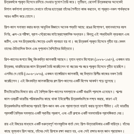
চিত্রকর্মকে প্রকৃত হিসেবে চালিয়ে দেওয়ার সুযোগ তৈরি করে। তৃতীয়ত, রেনেসাঁ চিত্রকরদের অনেকেই
বিশাল কর্মশালা চালাতেন যেখানে তাঁদের ছাত্রেরা তাঁদের শৈলীতে কাজ করতেন, যা প্রকৃত-নকল পার্থক্যকে
আরও জটিল করে তোলে।
শিল্প-জাল সনাক্ত করার জন্য আধুনিক বিজ্ঞানে অনেক পদ্ধতি আছে: রঙের বিশ্লেষণ, ক্যানভাসের বয়স
নির্ণয়, এক্স-রে পরীক্ষা, ব্রাশ-স্ট্রোকের মাইক্রোস্কোপিক অধ্যয়ন। কিন্তু এই পদ্ধতিগুলি ব্যয়বহুল এবং
জটিল, এবং সব চিত্রকর্মের ক্ষেত্রে এগুলি ব্যবহৃত হয় না। বহু চিত্রকর্ম প্রকৃত হিসেবে গৃহীত হয় কেবল
তাদের ঐতিহাসিক উৎস এবং দৃশ্যমান বৈশিষ্ট্যের ভিত্তিতে।
শিল্প-জালের জগতে কিছু কিংবদন্তি জালকারী আছেন। হ্যান ভ্যান মিগেরেন (১৮৮৯-১৯৪৭), একজন ডাচ
চিত্রকর, ভারমিয়েরের জাল চিত্রকর্ম তৈরি করেছিলেন যা বছরের পর বছর প্রকৃত হিসেবে গৃহীত হয়েছিল।
এলমির দে হোরি (১৯০৬-১৯৭৬), একজন হাঙ্গেরিয়ান জালকারী, বহু বিখ্যাত শিল্পীর কাজের নকল তৈরি
করেছিলেন। এই কিংবদন্তি জালকারীদের গল্প শিল্প-জালের একটি বিশেষ আকর্ষণ গড়ে তুলেছে।
টিনটোরেটোর যিশুতে রায় এই বৈশ্বিক শিল্প-জালের সমস্যাকে একটি বাঙালি প্রসঙ্গে এনেছেন। গল্পের
জাল-চক্রটি ভারতীয় পরিবারগুলির কাছে থাকা ইউরোপীয় চিত্রকর্মগুলিকে লক্ষ্য করছে, কারণ এই
চিত্রকর্মগুলির মালিকদের প্রায়ই শিল্প-জ্ঞান কম এবং প্রামাণ্যতা যাচাই করার সুযোগ সীমিত। এই ভারতীয়
প্রসঙ্গটি বৈশ্বিক সমস্যার একটি স্থানীয় প্রকাশ, এবং এটি গল্পকে একটি সমসাময়িক প্রাসঙ্গিকতা দেয়।
রায় এই বিষয়ের মাধ্যমে একটি গুরুত্বপূর্ণ সাংস্কৃতিক বার্তা দেন: শিল্প-উত্তরাধিকার একটি দায়িত্ব। যাঁদের
কাছে মূল্যবান শিল্প আছে, তাঁদের সেই শিল্পকে রক্ষা করতে হয়, এবং সেই রক্ষার জন্য জ্ঞান প্রয়োজন।