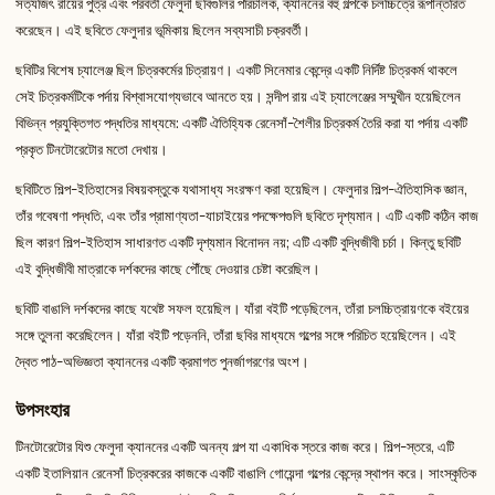
সত্যজিৎ রায়ের পুত্র এবং পরবর্তী ফেলুদা ছবিগুলির পরিচালক, ক্যাননের বহু গল্পকে চলচ্চিত্রে রূপান্তরিত
করেছেন। এই ছবিতে ফেলুদার ভূমিকায় ছিলেন সব্যসাচী চক্রবর্তী।
ছবিটির বিশেষ চ্যালেঞ্জ ছিল চিত্রকর্মের চিত্রায়ণ। একটি সিনেমার কেন্দ্রে একটি নির্দিষ্ট চিত্রকর্ম থাকলে
সেই চিত্রকর্মটিকে পর্দায় বিশ্বাসযোগ্যভাবে আনতে হয়। সন্দীপ রায় এই চ্যালেঞ্জের সম্মুখীন হয়েছিলেন
বিভিন্ন প্রযুক্তিগত পদ্ধতির মাধ্যমে: একটি ঐতিহ্যিক রেনেসাঁ-শৈলীর চিত্রকর্ম তৈরি করা যা পর্দায় একটি
প্রকৃত টিনটোরেটোর মতো দেখায়।
ছবিটিতে শিল্প-ইতিহাসের বিষয়বস্তুকে যথাসাধ্য সংরক্ষণ করা হয়েছিল। ফেলুদার শিল্প-ঐতিহাসিক জ্ঞান,
তাঁর গবেষণা পদ্ধতি, এবং তাঁর প্রামাণ্যতা-যাচাইয়ের পদক্ষেপগুলি ছবিতে দৃশ্যমান। এটি একটি কঠিন কাজ
ছিল কারণ শিল্প-ইতিহাস সাধারণত একটি দৃশ্যমান বিনোদন নয়; এটি একটি বুদ্ধিজীবী চর্চা। কিন্তু ছবিটি
এই বুদ্ধিজীবী মাত্রাকে দর্শকদের কাছে পৌঁছে দেওয়ার চেষ্টা করেছিল।
ছবিটি বাঙালি দর্শকদের কাছে যথেষ্ট সফল হয়েছিল। যাঁরা বইটি পড়েছিলেন, তাঁরা চলচ্চিত্রায়ণকে বইয়ের
সঙ্গে তুলনা করেছিলেন। যাঁরা বইটি পড়েননি, তাঁরা ছবির মাধ্যমে গল্পের সঙ্গে পরিচিত হয়েছিলেন। এই
দ্বৈত পাঠ-অভিজ্ঞতা ক্যাননের একটি ক্রমাগত পুনর্জাগরণের অংশ।
উপসংহার
টিনটোরেটোর যিশু ফেলুদা ক্যাননের একটি অনন্য গল্প যা একাধিক স্তরে কাজ করে। শিল্প-স্তরে, এটি
একটি ইতালিয়ান রেনেসাঁ চিত্রকরের কাজকে একটি বাঙালি গোয়েন্দা গল্পের কেন্দ্রে স্থাপন করে। সাংস্কৃতিক