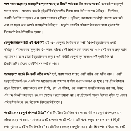
গল্পে কোন অন্যান্য সাংস্কৃতিক প্রসঙ্গ আছে যা বিদেশি পাঠকেরা মিস করতে পারেন?
কয়েকটি গুরুত্বপূর্ণ
প্রসঙ্গ আছে। প্রথমত, বাঙালি বুদ্ধিজীবীর ইউরোপীয় শিল্পের সঙ্গে দীর্ঘ সংলাপের ঐতিহ্য। দ্বিতীয়ত,
বাঙালি খ্রিস্টীয় সম্প্রদায় এবং ব্রাহ্ম সমাজের ইতিহাস। তৃতীয়ত, কলকাতার গভর্নমেন্ট কলেজ অফ আর্ট
এবং বঙ্গ স্কুল অফ আর্টের সাংস্কৃতিক ইতিহাস। চতুর্থত, ভারতীয় পরিবারগুলির কাছে থাকা ইউরোপীয়
চিত্রকর্মগুলির ঐতিহাসিক প্রসঙ্গ।
ফেলুদার নৈতিক বার্তা এই গল্পে কী?
এই গল্পে ফেলুদার নৈতিক বার্তা স্পষ্ট: শিল্প-উত্তরাধিকার একটি
দায়িত্ব। যাঁদের কাছে মূল্যবান শিল্প আছে, তাঁদের সেই শিল্পকে রক্ষা করতে হয়, এবং সেই রক্ষার জন্য জ্ঞান
প্রয়োজন। জ্ঞান ছাড়া উত্তরাধিকার ভঙ্গুর। এই বার্তাটি ফেলুদা ক্যাননের একটি স্থায়ী থিম যা
টিনটোরেটোর যিশুতে একটি বিশেষ স্পষ্টতা পায়।
প্রামাণ্যতা যাচাই কি একটি কঠিন কাজ?
হ্যাঁ, প্রামাণ্যতা যাচাই একটি কঠিন এবং জটিল কাজ। একটি
প্রকৃত চিত্রকর্ম এবং একটি দক্ষ জালের মধ্যে দৃশ্যমান পার্থক্য কখনও কখনও খুব সূক্ষ্ম। আধুনিক বিজ্ঞানে
রঙের বিশ্লেষণ, ক্যানভাসের বয়স নির্ণয়, এক্স-রে পরীক্ষা, এবং অন্যান্য পদ্ধতি ব্যবহার করা হয়, কিন্তু
এই পদ্ধতিগুলি ব্যয়বহুল এবং সব ক্ষেত্রে প্রয়োগযোগ্য নয়। বহু চিত্রকর্ম প্রকৃত হিসেবে গৃহীত হয় কেবল
ঐতিহাসিক উৎস এবং বিশেষজ্ঞ বিচারের ভিত্তিতে।
পরবর্তী কোন ফেলুদা গল্প পড়া উচিত?
যাঁরা টিনটোরেটোর যিশুর পরে আরও পরিণত ফেলুদা গল্প পড়তে চান,
তাঁদের জন্য গোরস্থানে সাবধান একটি চমৎকার পরবর্তী পঠন। এই গল্পে ফেলুদা কলকাতার পার্ক স্ট্রিট
গোরস্থানের একটি জটিল ঔপনিবেশিক হেরিটেজের রহস্যের সম্মুখীন হন। যাঁরা শিল্প-পাচার থিমের আরেকটি