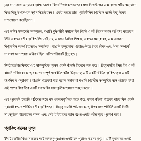
চন্দ্র সেন এবং অন্যান্য ব্রাহ্ম নেতারা যিশুর শিক্ষাকে গুরুত্বের সঙ্গে নিয়েছিলেন এবং ব্রাহ্ম ধর্মীয় অভ্যাসে
যিশুর কিছু উপদেশকে স্থান দিয়েছিলেন। একই সময়ে তাঁরা প্রাতিষ্ঠানিক খ্রিস্টান ধর্মের কিছু দিকের
সমালোচনা করেছিলেন।
এই জটিল সম্পর্কের ফলস্বরূপ, বাঙালি বুদ্ধিজীবী সমাজে যিশু খ্রিস্ট একটি বিশেষ স্থান অধিকার করেছেন।
তিনি একজন ধর্মীয় ব্যক্তি হিসেবেই নয়, একজন নৈতিক শিক্ষক, একজন সংস্কারক, এবং একজন
বিশ্বজনীন আদর্শ হিসেবেও সম্মানিত। বাঙালি ভদ্রলোক পরিবারগুলিতে যিশুর জীবন এবং শিক্ষা সম্পর্কে
সাধারণ জ্ঞান প্রায় অনিবার্য ছিল, যদিও পরিবারটি হিন্দু হত।
টিনটোরেটোর যিশুতে এই সাংস্কৃতিক প্রসঙ্গ একটি পটভূমি হিসেবে কাজ করে। চিত্রকর্মটির বিষয় যিশু একটি
বাঙালি পরিবারের কাছে কোনও সম্পূর্ণ অপরিচিত ধর্মীয় চিত্র নয়; এটি একটি পরিচিত ব্যক্তিত্বের একটি
কাল্পনিক উপস্থাপনা। বাঙালি পাঠকেরা যাঁরা ব্রাহ্ম সমাজ বা বাঙালি খ্রিস্টীয় সংস্কৃতির সঙ্গে পরিচিত, তাঁরা
এই গল্পের বিষয়টিকে একটি স্বাভাবিক সাংস্কৃতিক প্রসঙ্গে গ্রহণ করেন।
এই প্রসঙ্গটি ইংরেজি পাঠকের কাছে কম গুরুত্বপূর্ণ মনে হতে পারে, কারণ পশ্চিমা পাঠকের কাছে যিশু একটি
স্বাভাবিকভাবে পরিচিত ধর্মীয় ব্যক্তিত্ব। কিন্তু বাঙালি পাঠকের কাছে যিশুর সঙ্গে পরিচিতি একটি নির্দিষ্ট
সাংস্কৃতিক ইতিহাসের ফসল, এবং সেই ইতিহাসের জ্ঞান গল্পের একটি গভীর স্তর প্রকাশ করে।
প্যাকিং বাক্সের দৃশ্য
টিনটোরেটোর যিশুর সবচেয়ে আইকনিক দৃশ্যগুলির একটি হল প্যাকিং বাক্সের দৃশ্য। এটি ক্যাননের একটি