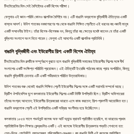
টিনটোরেটোর যিশু সেই বৈশিষ্ট্যের একটি বিশেষ পরীক্ষা।
ফেলুদার এই জ্ঞান-পরিধি কোনও কাল্পনিক বৈশিষ্ট্য নয়। এটি বাঙালি ভদ্রলোক বুদ্ধিজীবী ঐতিহ্যের একটি
বাস্তব আদর্শ। উনিশ শতকের নবজাগরণের পর থেকে বাঙালি শিক্ষিত শ্রেণীতে এই ধরনের বহু-জ্ঞানী মানুষ
একটি সম্মাননীয় টাইপ। তাঁরা বিশেষ-বিশেষজ্ঞ নন, কিন্তু তাঁরা বহু ক্ষেত্রে যথেষ্ট জানেন যে তাঁরা একটি
বুদ্ধিগত সংলাপে অংশ নিতে পারেন। ফেলুদা এই আদর্শের একটি কাল্পনিক প্রতিনিধি।
বাঙালি বুদ্ধিজীবী এবং ইউরোপীয় শিল্প: একটি বিশেষ ঐতিহ্য
টিনটোরেটোর যিশু গল্পটিকে সম্পূর্ণরূপে বুঝতে হলে বাঙালি বুদ্ধিজীবী সমাজের ইউরোপীয় শিল্পের সঙ্গে দীর্ঘ
সংলাপের একটি সংক্ষিপ্ত পরিচিতি প্রয়োজন। এই ঐতিহ্যটি ইংরেজি পাঠকের কাছে প্রায় অপরিচিত, কিন্তু
বাঙালি বুদ্ধিজীবী চেতনায় এটি একটি গভীরভাবে পরিচিত উত্তরাধিকার।
উনিশ শতকের শুরু থেকেই বাঙালি শিক্ষিত শ্রেণী ইউরোপীয় শিল্পের সঙ্গে একটি সরাসরি সম্পর্কে আছে।
ব্রিটিশ ঔপনিবেশিক যুগে কলকাতায় ইউরোপীয় শিল্পের একটি নির্দিষ্ট উপস্থিতি ছিল। ব্রিটিশ অফিসারেরা
তাঁদের সংগ্রহ আনতেন; ইউরোপীয় চিত্রকরেরা ভারতে এসে কাজ করতেন; শিল্প-প্রদর্শনী আয়োজিত হত।
বাঙালি ভদ্রলোক শ্রেণী এই উপস্থিতির একটি সক্রিয় অংশীদার হয়ে উঠেছিলেন।
কলকাতায় ১৮৫৪ সালে গভর্নমেন্ট কলেজ অফ আর্ট অ্যান্ড ক্রাফট প্রতিষ্ঠিত হয়েছিল, যা ভারতের প্রথম
প্রাতিষ্ঠানিক শিল্প-শিক্ষার কেন্দ্রগুলির একটি। এই কলেজে ইউরোপীয় চিত্রকলার পদ্ধতি শেখানো হত:
তেল-চিত্র, পোর্ট্রেইট, ল্যান্ডস্কেপ, পরিপ্রেক্ষিত-অঙ্কন। বহু বাঙালি শিল্পী এই কলেজে প্রশিক্ষিত