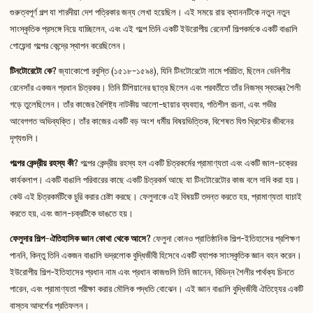
গুরুত্বপূর্ণ গল্প যা শারদীয়া দেশ পত্রিকার জন্য লেখা হয়েছিল। এই সময়ে রায় ক্যাননটিকে নতুন নতুন
সাংস্কৃতিক প্রসঙ্গে নিয়ে যাচ্ছিলেন, এবং এই গল্পে তিনি একটি ইউরোপীয় রেনেসাঁ শিল্পকর্মকে একটি বাঙালি
গোয়েন্দা গল্পের কেন্দ্রে স্থাপন করেছিলেন।
টিনটোরেটো কে?
জ্যাকোপো রবুস্তি (১৫১৮-১৫৯৪), যিনি টিনটোরেটো নামে পরিচিত, ছিলেন ভেনিশীয়
রেনেসাঁর একজন প্রধান চিত্রকর। তিনি টিশিয়ানের ছাত্র ছিলেন এবং পরবর্তীতে তাঁর নিজস্ব স্বতন্ত্র শৈলী
গড়ে তুলেছিলেন। তাঁর কাজের বৈশিষ্ট্য নাটকীয় আলো-ছায়ার ব্যবহার, গতিশীল রচনা, এবং গভীর
আবেগগত অভিব্যক্তি। তাঁর কাজের একটি বড় অংশ ধর্মীয় বিষয়ভিত্তিক, বিশেষত যিশু খ্রিস্টের জীবনের
দৃশ্যগুলি।
গল্পের কেন্দ্রীয় রহস্য কী?
গল্পের কেন্দ্রীয় রহস্য হল একটি চিত্রকর্মের প্রামাণ্যতা এবং একটি জাল-চক্রের
কার্যকলাপ। একটি বাঙালি পরিবারের কাছে একটি চিত্রকর্ম আছে যা টিনটোরেটোর কাজ বলে দাবি করা হয়।
কেউ এই চিত্রকর্মটিকে চুরি করার চেষ্টা করছে। ফেলুদাকে এই বিষয়টি তদন্ত করতে হয়, প্রামাণ্যতা যাচাই
করতে হয়, এবং জাল-চক্রটিকে ভাঙতে হয়।
ফেলুদার শিল্প-ঐতিহাসিক জ্ঞান কোথা থেকে আসে?
ফেলুদা কোনও প্রাতিষ্ঠানিক শিল্প-ইতিহাসের প্রশিক্ষণ
পাননি, কিন্তু তিনি একজন বাঙালি ভদ্রলোক বুদ্ধিজীবী হিসেবে একটি ব্যাপক সাংস্কৃতিক জ্ঞান বহন করেন।
ইউরোপীয় শিল্প-ইতিহাসের প্রধান নাম এবং প্রধান কাজগুলি তিনি জানেন, বিভিন্ন শৈলীর পার্থক্য চিনতে
পারেন, এবং প্রামাণ্যতা পরীক্ষা করার মৌলিক পদ্ধতি বোঝেন। এই জ্ঞান বাঙালি বুদ্ধিজীবী ঐতিহ্যের একটি
বাস্তব আদর্শের প্রতিফলন।