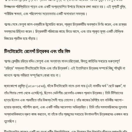
বিপজ্জনক পরিস্থিতিতে পড়েন এবং একটি অপ্রত্যাশিত উপায়ে নিজেকে রক্ষা করতে হয়। এই দৃশ্যটি বুদ্ধি,
শারীরিক ক্ষমতা, এবং পরিবেশগত সচেতনতার একটি অসাধারণ সমন্বয়।
গল্পের শেষে ফেলুদা জাল-চক্রটিকে উন্মোচিত করেন, প্রকৃত চিত্রকর্মটির অবস্থান নির্ণয় করেন, এবং চক্রের
সদস্যদের চিহ্নিত করেন। চিত্রকর্মটি পরিবারের কাছে ফিরে আসে, এবং তার প্রকৃত মূল্য একটি বৌদ্ধিক
বিজয়ের প্রতীক হয়ে দাঁড়ায়।
টিনটোরেটো: রেনেসাঁ চিত্রকর এবং তাঁর যিশু
গল্পের কেন্দ্রীয় চরিত্র যদিও ফেলুদা এবং অন্যান্য মানব চরিত্রেরা, কিন্তু কাহিনির সবচেয়ে গুরুত্বপূর্ণ
“চরিত্র” সম্ভবত টিনটোরেটো নিজে এবং তাঁর চিত্রকর্ম। এই ইতালিয়ান চিত্রকর সম্পর্কে কিছু পটভূমি না
জানলে গল্পের গভীরতা সম্পূর্ণরূপে বোঝা যায় না।
জ্যাকোপো রবুস্তি (১৫১৮-১৫৯৪), যাঁকে টিনটোরেটো নামে চেনা যায় (এই নামটির অর্থ “ছোট রঞ্জক”, যা
তাঁর পিতার পেশা থেকে এসেছিল), ছিলেন ভেনিশীয় রেনেসাঁর একজন প্রধান চিত্রকর। তিনি টিশিয়ানের
ছাত্র ছিলেন এবং পরবর্তীতে তাঁর নিজস্ব শৈলী গড়ে তোলেন। তাঁর কাজের বৈশিষ্ট্য হল নাটকীয় আলো-
ছায়ার ব্যবহার, গতিশীল রচনা, এবং একটি গভীর আবেগগত অভিব্যক্তি। তিনি তাঁর সমসাময়িকদের তুলনায়
অস্বাভাবিকভাবে দ্রুত কাজ করতেন, যা তাঁকে তাঁর প্রজন্মের সবচেয়ে উৎপাদনশীল চিত্রকরদের একজন করে
তুলেছিল।
টিনটোরেটোর কাজের একটি বড় অংশ ধর্মীয় বিষয়ভিত্তিক, এবং বিশেষত যিশু খ্রিস্টের জীবনের দৃশ্যগুলি তাঁর