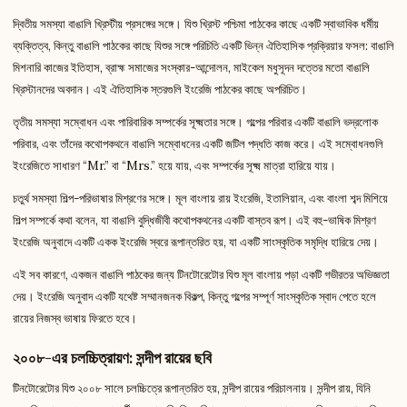
দ্বিতীয় সমস্যা বাঙালি খ্রিস্টীয় প্রসঙ্গের সঙ্গে। যিশু খ্রিস্ট পশ্চিমা পাঠকের কাছে একটি স্বাভাবিক ধর্মীয়
ব্যক্তিত্ব, কিন্তু বাঙালি পাঠকের কাছে যিশুর সঙ্গে পরিচিতি একটি ভিন্ন ঐতিহাসিক প্রক্রিয়ার ফসল: বাঙালি
মিশনারি কাজের ইতিহাস, ব্রাহ্ম সমাজের সংস্কার-আন্দোলন, মাইকেল মধুসূদন দত্তের মতো বাঙালি
খ্রিস্টানদের অবদান। এই ঐতিহাসিক স্তরগুলি ইংরেজি পাঠকের কাছে অপরিচিত।
তৃতীয় সমস্যা সম্বোধন এবং পারিবারিক সম্পর্কের সূক্ষ্মতার সঙ্গে। গল্পের পরিবার একটি বাঙালি ভদ্রলোক
পরিবার, এবং তাঁদের কথোপকথনে বাঙালি সম্বোধনের একটি জটিল পদ্ধতি কাজ করে। এই সম্বোধনগুলি
ইংরেজিতে সাধারণ “Mr.” বা “Mrs.” হয়ে যায়, এবং সম্পর্কের সূক্ষ্ম মাত্রা হারিয়ে যায়।
চতুর্থ সমস্যা শিল্প-পরিভাষার মিশ্রণের সঙ্গে। মূল বাংলায় রায় ইংরেজি, ইতালিয়ান, এবং বাংলা শব্দ মিশিয়ে
শিল্প সম্পর্কে কথা বলেন, যা বাঙালি বুদ্ধিজীবী কথোপকথনের একটি বাস্তব রূপ। এই বহু-ভাষিক মিশ্রণ
ইংরেজি অনুবাদে একটি একক ইংরেজি স্বরে রূপান্তরিত হয়, যা একটি সাংস্কৃতিক সমৃদ্ধি হারিয়ে দেয়।
এই সব কারণে, একজন বাঙালি পাঠকের জন্য টিনটোরেটোর যিশু মূল বাংলায় পড়া একটি গভীরতর অভিজ্ঞতা
দেয়। ইংরেজি অনুবাদ একটি যথেষ্ট সম্মানজনক বিকল্প, কিন্তু গল্পের সম্পূর্ণ সাংস্কৃতিক স্বাদ পেতে হলে
রায়ের নিজস্ব ভাষায় ফিরতে হবে।
২০০৮-এর চলচ্চিত্রায়ণ: সন্দীপ রায়ের ছবি
টিনটোরেটোর যিশু ২০০৮ সালে চলচ্চিত্রে রূপান্তরিত হয়, সন্দীপ রায়ের পরিচালনায়। সন্দীপ রায়, যিনি