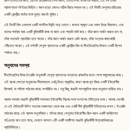
শিল্প-ইতিহাসের জ্ঞান, রেনেসাঁ চিত্রকলার শৈলী-জ্ঞান, ইতিহাসগত গবেষণার পদ্ধতি, এই সব একটি
প্রামাণ্যতা-নির্ণয়ের ভিত্তি। জ্ঞান ছাড়া কোনও সঠিক বিচার সম্ভব নয়। এই থিমটি ফেলুদার চরিত্রের
একটি কেন্দ্রীয় বার্তার সঙ্গে যুক্ত: জ্ঞানই মুক্তি।
এই তিনটি থিম একসঙ্গে একটি দার্শনিক বিবৃতি গড়ে তোলে। জগতে প্রকৃত এবং নকল উভয় বিদ্যমান, এবং
তাদের পার্থক্য করা একটি বুদ্ধিজীবী কাজ যা জ্ঞান এবং পদ্ধতি দাবি করে। যাঁরা জ্ঞান অর্জন করতে চান না,
তাঁরা সহজেই প্রতারিত হতে পারেন। যাঁরা জ্ঞান অর্জন করতে চেষ্টা করেন, তাঁরা সত্যের কাছাকাছি
পৌঁছাতে পারেন। এই দর্শনটি ফেলুদা ক্যাননের একটি কেন্দ্রীয় থিম যা টিনটোরেটোর যিশুতে একটি বিশেষ
স্পষ্টতা পায়।
অনুবাদের সমস্যা
টিনটোরেটোর যিশুর ইংরেজি অনুবাদটি ফেলুদা ক্যাননের অন্যান্য গল্পগুলির মতো গোপা মজুমদারের কাজ।
এই গল্পের ক্ষেত্রে অনুবাদের সীমাবদ্ধতা একটু ভিন্ন প্রকৃতির, কারণ গল্পের মূল বিষয় একটি ইউরোপীয়
শিল্পকর্ম, যা পশ্চিমা পাঠকের কাছে অপরিচিত নয়। তবু কিছু বাঙালি সাংস্কৃতিক স্তর অনুবাদে হারিয়ে যায়।
প্রথম সমস্যা বাঙালি বুদ্ধিজীবী সমাজের ইউরোপীয় শিল্পের সঙ্গে সংলাপের ঐতিহ্যের সঙ্গে। আমরা দেখেছি
যে এই ঐতিহ্যটি উনিশ শতকের নবজাগরণ থেকে শুরু এবং একটি দীর্ঘ বুদ্ধিজীবী ইতিহাসের ফসল। ইংরেজি
পাঠকের কাছে এই প্রসঙ্গ অনুপস্থিত। তাঁদের কাছে ফেলুদার ইউরোপীয় শিল্প-জ্ঞান একটি ব্যক্তিগত
পাণ্ডিত্য মনে হতে পারে, যেখানে আসলে এটি একটি সমষ্টিগত বাঙালি বুদ্ধিজীবী উত্তরাধিকারের
প্রতিনিধিত্ব।