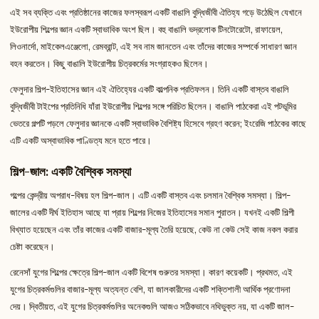
এই সব ব্যক্তি এবং প্রতিষ্ঠানের কাজের ফলস্বরূপ একটি বাঙালি বুদ্ধিজীবী ঐতিহ্য গড়ে উঠেছিল যেখানে
ইউরোপীয় শিল্পের জ্ঞান একটি স্বাভাবিক অংশ ছিল। বহু বাঙালি ভদ্রলোক টিনটোরেটো, রাফায়েল,
লিওনার্দো, মাইকেলএঞ্জেলো, রেমব্রান্ট, এই সব নাম জানতেন এবং তাঁদের কাজের সম্পর্কে সাধারণ জ্ঞান
বহন করতেন। কিছু বাঙালি ইউরোপীয় চিত্রকর্মের সংগ্রাহকও ছিলেন।
ফেলুদার শিল্প-ইতিহাসের জ্ঞান এই ঐতিহ্যের একটি কাল্পনিক প্রতিফলন। তিনি একটি বাস্তব বাঙালি
বুদ্ধিজীবী টাইপের প্রতিনিধি যাঁরা ইউরোপীয় শিল্পের সঙ্গে পরিচিত ছিলেন। বাঙালি পাঠকেরা এই পটভূমির
ভেতরে গল্পটি পড়লে ফেলুদার জ্ঞানকে একটি স্বাভাবিক বৈশিষ্ট্য হিসেবে গ্রহণ করেন; ইংরেজি পাঠকের কাছে
এটি একটি অস্বাভাবিক পাণ্ডিত্য মনে হতে পারে।
শিল্প-জাল: একটি বৈশ্বিক সমস্যা
গল্পের কেন্দ্রীয় অপরাধ-বিষয় হল শিল্প-জাল। এটি একটি বাস্তব এবং চলমান বৈশ্বিক সমস্যা। শিল্প-
জালের একটি দীর্ঘ ইতিহাস আছে যা প্রায় শিল্পের নিজের ইতিহাসের সমান পুরাতন। যখনই একটি শিল্পী
বিখ্যাত হয়েছেন এবং তাঁর কাজের একটি বাজার-মূল্য তৈরি হয়েছে, কেউ না কেউ সেই কাজ নকল করার
চেষ্টা করেছেন।
রেনেসাঁ যুগের শিল্পের ক্ষেত্রে শিল্প-জাল একটি বিশেষ গুরুতর সমস্যা। কারণ কয়েকটি। প্রথমত, এই
যুগের চিত্রকর্মগুলির বাজার-মূল্য অত্যন্ত বেশি, যা জালকারীদের একটি শক্তিশালী আর্থিক প্রণোদনা
দেয়। দ্বিতীয়ত, এই যুগের চিত্রকর্মগুলির অনেকগুলি আজও সঠিকভাবে নথিভুক্ত নয়, যা একটি জাল-