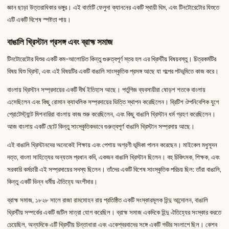
জ্ঞান ছাড়া উত্তরাধিকার ভঙ্গুর। এই বার্তাটি ফেলুদা ক্যাননের একটি স্থায়ী থিম, এবং টিনটোরেটোর যিশুতে
এটি একটি বিশেষ স্পষ্টতা পায়।
বাঙালি খ্রিস্টান প্রসঙ্গ এবং ব্রাহ্ম সমাজ
টিনটোরেটোর যিশুর একটি কম-আলোচিত কিন্তু গুরুত্বপূর্ণ স্তর হল এর খ্রিস্টীয় বিষয়বস্তু। চিত্রকর্মটির
বিষয় যিশু খ্রিস্ট, এবং এই বিষয়টির একটি বাঙালি সাংস্কৃতিক প্রসঙ্গ আছে যা গল্পের পটভূমিতে কাজ করে।
বাংলায় খ্রিস্টান সম্প্রদায়ের একটি দীর্ঘ ইতিহাস আছে। পর্তুগিজ ব্যবসায়ীরা ষোড়শ শতকে বাংলায়
এসেছিলেন এবং কিছু রোমান ক্যাথলিক সম্প্রদায়ের ভিত্তি স্থাপন করেছিলেন। ব্রিটিশ ঔপনিবেশিক যুগে
প্রোটেস্ট্যান্ট মিশনারিরা বাংলায় কাজ শুরু করেছিলেন, এবং কিছু বাঙালি খ্রিস্টান ধর্ম গ্রহণ করেছিলেন।
আজ বাংলায় একটি ছোট কিন্তু সাংস্কৃতিকভাবে গুরুত্বপূর্ণ বাঙালি খ্রিস্টান সম্প্রদায় আছে।
এই বাঙালি খ্রিস্টানদের অনেকেই শিক্ষায় এবং পেশায় অগ্রণী ভূমিকা পালন করেছেন। মাইকেল মধুসূদন
দত্ত, বাংলা সাহিত্যের অন্যতম প্রধান কবি, একজন বাঙালি খ্রিস্টান ছিলেন। বহু চিকিৎসক, শিক্ষক, এবং
সরকারি কর্মচারী এই সম্প্রদায়ের সদস্য ছিলেন। তাঁদের একটি বিশেষ সাংস্কৃতিক পরিচয় ছিল: তাঁরা বাঙালি,
কিন্তু একটি ভিন্ন ধর্মীয় ঐতিহ্যে অংশীদার।
ব্রাহ্ম সমাজ, ১৮২৮ সালে রাজা রামমোহন রায় প্রতিষ্ঠিত একটি সংস্কারমূলক হিন্দু আন্দোলন, বাঙালি
খ্রিস্টীয় সম্পর্কের একটি জটিল মাত্রা যোগ করেছিল। ব্রাহ্ম সমাজ একদিকে হিন্দু ঐতিহ্যের সংস্কার করতে
চেয়েছিল, অন্যদিকে এটি খ্রিস্টীয় চিন্তাধারা এবং একেশ্বরবাদের সঙ্গে একটি গভীর সংলাপে ছিল। কেশব