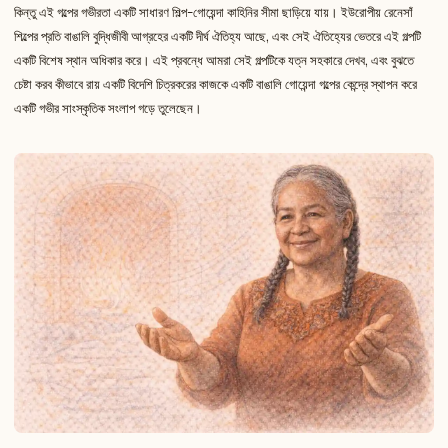
কিন্তু এই গল্পের গভীরতা একটি সাধারণ শিল্প-গোয়েন্দা কাহিনির সীমা ছাড়িয়ে যায়। ইউরোপীয় রেনেসাঁ
শিল্পের প্রতি বাঙালি বুদ্ধিজীবী আগ্রহের একটি দীর্ঘ ঐতিহ্য আছে, এবং সেই ঐতিহ্যের ভেতরে এই গল্পটি
একটি বিশেষ স্থান অধিকার করে। এই প্রবন্ধে আমরা সেই গল্পটিকে যত্ন সহকারে দেখব, এবং বুঝতে
চেষ্টা করব কীভাবে রায় একটি বিদেশি চিত্রকরের কাজকে একটি বাঙালি গোয়েন্দা গল্পের কেন্দ্রে স্থাপন করে
একটি গভীর সাংস্কৃতিক সংলাপ গড়ে তুলেছেন।