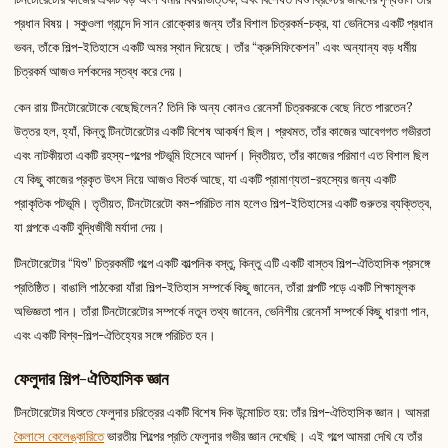
প্রধান বিষয়। স্কুওলা গ্রান্দে দি সান রোক্কোর জন্য তাঁর বিশাল চিত্রকর্ম-চক্র, যা ভেনিসের একটি প্রধান
ভবন, তাঁকে শিল্প-ইতিহাসে একটি অমর স্থান দিয়েছে। তাঁর “ক্রুসিফিকেশন” এবং অন্যান্য বড় ধর্মীয়
চিত্রকর্ম আজও দর্শকদের স্তব্ধ করে দেয়।
কেন রায় টিনটোরেটোকে বেছেছিলেন? তিনি কি অন্য কোনও রেনেসাঁ চিত্রকরকে বেছে নিতে পারতেন?
উত্তর হল, হ্যাঁ, কিন্তু টিনটোরেটোর একটি বিশেষ আকর্ষণ ছিল। প্রথমত, তাঁর কাজের আবেগগত গভীরতা
এবং নাটকীয়তা একটি রহস্য-গল্পের পটভূমি হিসেবে আদর্শ। দ্বিতীয়ত, তাঁর কাজের পরিমাণ এত বিশাল ছিল
যে কিছু কাজের প্রকৃত উৎস নিয়ে আজও বিতর্ক আছে, যা একটি প্রামাণ্যতা-রহস্যের জন্য একটি
প্রাকৃতিক পটভূমি। তৃতীয়ত, টিনটোরেটো কম-পরিচিত নাম হলেও শিল্প-ইতিহাসের একটি গুরুতর ব্যক্তিত্ব,
যা গল্পকে একটি বুদ্ধিজীবী মর্যাদা দেয়।
টিনটোরেটোর “যিশু” চিত্রকর্মটি গল্পে একটি কাল্পনিক বস্তু, কিন্তু এটি একটি বাস্তব শিল্প-ঐতিহাসিক প্রসঙ্গে
প্রতিষ্ঠিত। বাঙালি পাঠকেরা যাঁরা শিল্প-ইতিহাস সম্পর্কে কিছু জানেন, তাঁরা গল্পটি পড়ে একটি শিক্ষামূলক
অভিজ্ঞতা পান। তাঁরা টিনটোরেটোর সম্পর্কে নতুন তথ্য জানেন, ভেনিশীয় রেনেসাঁ সম্পর্কে কিছু ধারণা পান,
এবং একটি বিশ্ব-শিল্প-ঐতিহ্যের সঙ্গে পরিচিত হন।
ফেলুদার শিল্প-ঐতিহাসিক জ্ঞান
টিনটোরেটোর যিশুতে ফেলুদার চরিত্রের একটি বিশেষ দিক উন্মোচিত হয়: তাঁর শিল্প-ঐতিহাসিক জ্ঞান। আমরা
কৈলাসে কেলেঙ্কারিতে
ভারতীয় শিল্পের প্রতি ফেলুদার গভীর জ্ঞান দেখেছি। এই গল্পে আমরা দেখি যে তাঁর