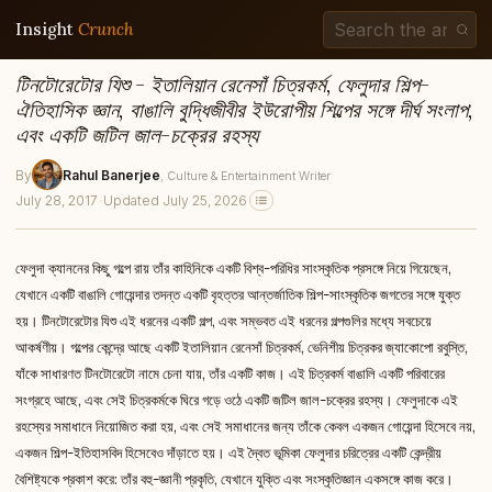
Insight
Crunch
টিনটোরেটোর যিশু - ইতালিয়ান রেনেসাঁ চিত্রকর্ম, ফেলুদার শিল্প-
ঐতিহাসিক জ্ঞান, বাঙালি বুদ্ধিজীবীর ইউরোপীয় শিল্পের সঙ্গে দীর্ঘ সংলাপ,
এবং একটি জটিল জাল-চক্রের রহস্য
By
Rahul Banerjee
, Culture & Entertainment Writer
July 28, 2017
·
Updated July 25, 2026
ফেলুদা ক্যাননের কিছু গল্পে রায় তাঁর কাহিনিকে একটি বিশ্ব-পরিধির সাংস্কৃতিক প্রসঙ্গে নিয়ে গিয়েছেন,
যেখানে একটি বাঙালি গোয়েন্দার তদন্ত একটি বৃহত্তর আন্তর্জাতিক শিল্প-সাংস্কৃতিক জগতের সঙ্গে যুক্ত
হয়। টিনটোরেটোর যিশু এই ধরনের একটি গল্প, এবং সম্ভবত এই ধরনের গল্পগুলির মধ্যে সবচেয়ে
আকর্ষণীয়। গল্পের কেন্দ্রে আছে একটি ইতালিয়ান রেনেসাঁ চিত্রকর্ম, ভেনিশীয় চিত্রকর জ্যাকোপো রবুস্তি,
যাঁকে সাধারণত টিনটোরেটো নামে চেনা যায়, তাঁর একটি কাজ। এই চিত্রকর্ম বাঙালি একটি পরিবারের
সংগ্রহে আছে, এবং সেই চিত্রকর্মকে ঘিরে গড়ে ওঠে একটি জটিল জাল-চক্রের রহস্য। ফেলুদাকে এই
রহস্যের সমাধানে নিয়োজিত করা হয়, এবং সেই সমাধানের জন্য তাঁকে কেবল একজন গোয়েন্দা হিসেবে নয়,
একজন শিল্প-ইতিহাসবিদ হিসেবেও দাঁড়াতে হয়। এই দ্বৈত ভূমিকা ফেলুদার চরিত্রের একটি কেন্দ্রীয়
বৈশিষ্ট্যকে প্রকাশ করে: তাঁর বহু-জ্ঞানী প্রকৃতি, যেখানে যুক্তি এবং সংস্কৃতিজ্ঞান একসঙ্গে কাজ করে।