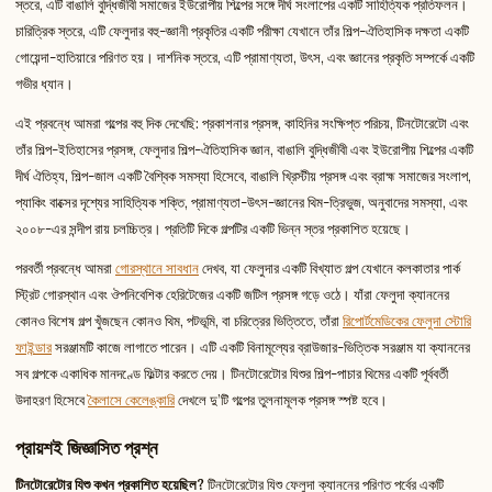
স্তরে, এটি বাঙালি বুদ্ধিজীবী সমাজের ইউরোপীয় শিল্পের সঙ্গে দীর্ঘ সংলাপের একটি সাহিত্যিক প্রতিফলন।
চারিত্রিক স্তরে, এটি ফেলুদার বহু-জ্ঞানী প্রকৃতির একটি পরীক্ষা যেখানে তাঁর শিল্প-ঐতিহাসিক দক্ষতা একটি
গোয়েন্দা-হাতিয়ারে পরিণত হয়। দার্শনিক স্তরে, এটি প্রামাণ্যতা, উৎস, এবং জ্ঞানের প্রকৃতি সম্পর্কে একটি
গভীর ধ্যান।
এই প্রবন্ধে আমরা গল্পের বহু দিক দেখেছি: প্রকাশনার প্রসঙ্গ, কাহিনির সংক্ষিপ্ত পরিচয়, টিনটোরেটো এবং
তাঁর শিল্প-ইতিহাসের প্রসঙ্গ, ফেলুদার শিল্প-ঐতিহাসিক জ্ঞান, বাঙালি বুদ্ধিজীবী এবং ইউরোপীয় শিল্পের একটি
দীর্ঘ ঐতিহ্য, শিল্প-জাল একটি বৈশ্বিক সমস্যা হিসেবে, বাঙালি খ্রিস্টীয় প্রসঙ্গ এবং ব্রাহ্ম সমাজের সংলাপ,
প্যাকিং বাক্সের দৃশ্যের সাহিত্যিক শক্তি, প্রামাণ্যতা-উৎস-জ্ঞানের থিম-ত্রিভুজ, অনুবাদের সমস্যা, এবং
২০০৮-এর সন্দীপ রায় চলচ্চিত্র। প্রতিটি দিকে গল্পটির একটি ভিন্ন স্তর প্রকাশিত হয়েছে।
পরবর্তী প্রবন্ধে আমরা
গোরস্থানে সাবধান
দেখব, যা ফেলুদার একটি বিখ্যাত গল্প যেখানে কলকাতার পার্ক
স্ট্রিট গোরস্থান এবং ঔপনিবেশিক হেরিটেজের একটি জটিল প্রসঙ্গ গড়ে ওঠে। যাঁরা ফেলুদা ক্যাননের
কোনও বিশেষ গল্প খুঁজছেন কোনও থিম, পটভূমি, বা চরিত্রের ভিত্তিতে, তাঁরা
রিপোর্টমেডিকের ফেলুদা স্টোরি
ফাইন্ডার
সরঞ্জামটি কাজে লাগাতে পারেন। এটি একটি বিনামূল্যের ব্রাউজার-ভিত্তিক সরঞ্জাম যা ক্যাননের
সব গল্পকে একাধিক মানদণ্ডে ফিল্টার করতে দেয়। টিনটোরেটোর যিশুর শিল্প-পাচার থিমের একটি পূর্ববর্তী
উদাহরণ হিসেবে
কৈলাসে কেলেঙ্কারি
দেখলে দু’টি গল্পের তুলনামূলক প্রসঙ্গ স্পষ্ট হবে।
প্রায়শই জিজ্ঞাসিত প্রশ্ন
টিনটোরেটোর যিশু কখন প্রকাশিত হয়েছিল?
টিনটোরেটোর যিশু ফেলুদা ক্যাননের পরিণত পর্বের একটি