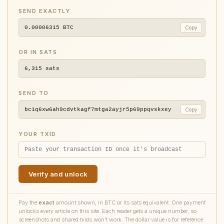
SEND EXACTLY
0.00006315
BTC
Copy
OR IN SATS
6,315
sats
SEND TO
bc1q6xw6ah9cdvtkagf7mtga2ayjr5p69ppqvskxey
Copy
YOUR TXID
Verify and unlock
Pay the
exact
amount shown, in BTC or its sats equivalent. One payment
unlocks every article on this site. Each reader gets a unique number, so
screenshots and shared txids won't work. The dollar value is for reference