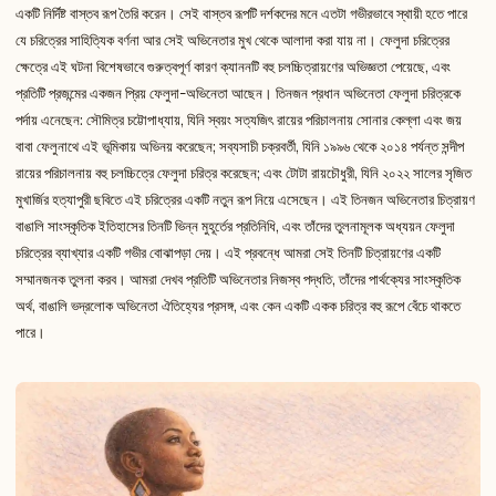
একটি নির্দিষ্ট বাস্তব রূপ তৈরি করেন। সেই বাস্তব রূপটি দর্শকদের মনে এতটা গভীরভাবে স্থায়ী হতে পারে
যে চরিত্রের সাহিত্যিক বর্ণনা আর সেই অভিনেতার মুখ থেকে আলাদা করা যায় না। ফেলুদা চরিত্রের
ক্ষেত্রে এই ঘটনা বিশেষভাবে গুরুত্বপূর্ণ কারণ ক্যাননটি বহু চলচ্চিত্রায়ণের অভিজ্ঞতা পেয়েছে, এবং
প্রতিটি প্রজন্মের একজন প্রিয় ফেলুদা-অভিনেতা আছেন। তিনজন প্রধান অভিনেতা ফেলুদা চরিত্রকে
পর্দায় এনেছেন: সৌমিত্র চট্টোপাধ্যায়, যিনি স্বয়ং সত্যজিৎ রায়ের পরিচালনায় সোনার কেল্লা এবং জয়
বাবা ফেলুনাথে এই ভূমিকায় অভিনয় করেছেন; সব্যসাচী চক্রবর্তী, যিনি ১৯৯৬ থেকে ২০১৪ পর্যন্ত সন্দীপ
রায়ের পরিচালনায় বহু চলচ্চিত্রে ফেলুদা চরিত্র করেছেন; এবং টোটা রায়চৌধুরী, যিনি ২০২২ সালের সৃজিত
মুখার্জির হত্যাপুরী ছবিতে এই চরিত্রের একটি নতুন রূপ নিয়ে এসেছেন। এই তিনজন অভিনেতার চিত্রায়ণ
বাঙালি সাংস্কৃতিক ইতিহাসের তিনটি ভিন্ন মুহূর্তের প্রতিনিধি, এবং তাঁদের তুলনামূলক অধ্যয়ন ফেলুদা
চরিত্রের ব্যাখ্যার একটি গভীর বোঝাপড়া দেয়। এই প্রবন্ধে আমরা সেই তিনটি চিত্রায়ণের একটি
সম্মানজনক তুলনা করব। আমরা দেখব প্রতিটি অভিনেতার নিজস্ব পদ্ধতি, তাঁদের পার্থক্যের সাংস্কৃতিক
অর্থ, বাঙালি ভদ্রলোক অভিনেতা ঐতিহ্যের প্রসঙ্গ, এবং কেন একটি একক চরিত্র বহু রূপে বেঁচে থাকতে
পারে।