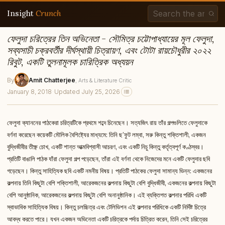
Insight
Crunch
ফেলুদা চরিত্রের তিন অভিনেতা - সৌমিত্র চট্টোপাধ্যায়ের মূল ফেলুদা,
সব্যসাচী চক্রবর্তীর দীর্ঘস্থায়ী চিত্রায়ণ, এবং টোটা রায়চৌধুরীর ২০২২
রিবুট, একটি তুলনামূলক চারিত্রিক অধ্যয়ন
By
Amit Chatterjee
, Arts & Literature Critic
January 8, 2018
·
Updated July 25, 2026
ফেলুদা ক্যাননের পাঠকেরা চরিত্রটিকে প্রথমে শব্দে চিনেছেন। সত্যজিৎ রায় তাঁর গল্পগুলিতে ফেলুদাকে
বর্ণনা করেছেন কয়েকটি মৌলিক বৈশিষ্ট্যের মাধ্যমে: তিনি ছ’ফুট লম্বা, সরু কিন্তু শক্তিশালী, একজন
বুদ্ধিজীবীর তীক্ষ্ণ চোখ, একটি শান্ত আত্মবিশ্বাসী আচরণ, এবং একটি নিচু কিন্তু কর্তৃত্বপূর্ণ কণ্ঠস্বর।
প্রতিটি বাঙালি পাঠক যাঁরা ফেলুদা গল্প পড়েছেন, তাঁরা এই বর্ণনা থেকে নিজেদের মনে একটি ফেলুদার ছবি
গড়েছেন। কিন্তু সাহিত্যিক ছবি একটি নমনীয় বিষয়। প্রতিটি পাঠকের ফেলুদা সামান্য ভিন্ন: একজনের
কল্পনায় তিনি কিছুটা বেশি শক্তিশালী, আরেকজনের কল্পনায় কিছুটা বেশি বুদ্ধিজীবী, একজনের কল্পনায় কিছুটা
বেশি আনুষ্ঠানিক, আরেকজনের কল্পনায় কিছুটা বেশি অনানুষ্ঠানিক। এই ব্যক্তিগত কল্পনার পরিধি একটি
স্বাভাবিক সাহিত্যিক বিষয়। কিন্তু চলচ্চিত্র এবং টেলিভিশন এই কল্পনার পরিধিকে একটি নির্দিষ্ট চিত্রে
আবদ্ধ করতে পারে। যখন একজন অভিনেতা একটি চরিত্রকে পর্দায় চিত্রিত করেন, তিনি সেই চরিত্রের