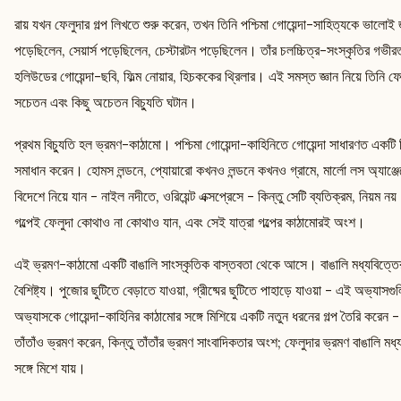
রায় যখন ফেলুদার গল্প লিখতে শুরু করেন, তখন তিনি পশ্চিমা গোয়েন্দা-সাহিত্যকে ভালোই
পড়েছিলেন, সেয়ার্স পড়েছিলেন, চেস্টারটন পড়েছিলেন। তাঁর চলচ্চিত্র-সংস্কৃতির গভী
হলিউডের গোয়েন্দা-ছবি, ফিল্ম নোয়ার, হিচককের থ্রিলার। এই সমস্ত জ্ঞান নিয়ে তিনি ফেল
সচেতন এবং কিছু অচেতন বিচ্যুতি ঘটান।
প্রথম বিচ্যুতি হল ভ্রমণ-কাঠামো। পশ্চিমা গোয়েন্দা-কাহিনিতে গোয়েন্দা সাধারণত একটি 
সমাধান করেন। হোমস লন্ডনে, প্যোয়ারো কখনও লন্ডনে কখনও গ্রামে, মার্লো লস অ্যাঞ্
বিদেশে নিয়ে যান - নাইল নদীতে, ওরিয়েন্ট এক্সপ্রেসে - কিন্তু সেটি ব্যতিক্রম, নিয়ম নয়
গল্পেই ফেলুদা কোথাও না কোথাও যান, এবং সেই যাত্রা গল্পের কাঠামোরই অংশ।
এই ভ্রমণ-কাঠামো একটি বাঙালি সাংস্কৃতিক বাস্তবতা থেকে আসে। বাঙালি মধ্যবিত্তের
বৈশিষ্ট্য। পুজোর ছুটিতে বেড়াতে যাওয়া, গ্রীষ্মের ছুটিতে পাহাড়ে যাওয়া - এই অভ্যাস
অভ্যাসকে গোয়েন্দা-কাহিনির কাঠামোর সঙ্গে মিশিয়ে একটি নতুন ধরনের গল্প তৈরি করেন 
তাঁতাঁও ভ্রমণ করেন, কিন্তু তাঁতাঁর ভ্রমণ সাংবাদিকতার অংশ; ফেলুদার ভ্রমণ বাঙালি 
সঙ্গে মিশে যায়।