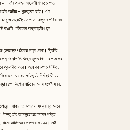
ণত একক - তাঁর একজন সহকারী থাকতে পারে
 তাঁর আত্মীয় - খুড়তুতো ভাই। এই
র বন্ধু ও সহকর্মী; তোপসে ফেলুদার পরিবারের
ি বাঙালি পরিবারের অভ্যন্তরীণ ছন্দ
্রাপ্তবয়স্ক পাঠকের জন্য লেখা। ক্রিস্টি,
য় ফেলুদার গল্প লিখেছেন মূলত কিশোর পাঠকের
াবে প্রভাবিত করে। গল্পে রক্তপাত সীমিত,
িয়েছেন যে সেই সাহিত্যই দীর্ঘস্থায়ী হয়
ুদার গল্প কিশোর পাঠকের জন্য যথেষ্ট সরল,
 গোয়েন্দা সাধারণত অপরাধ-সংক্রান্ত জ্ঞানে
কিন্তু তাঁর জ্ঞানভান্ডারের আসল শক্তি
, বাংলা সাহিত্যের পরম্পরা জানেন। এই