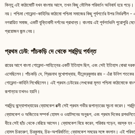
কিন্তু এই কাঠামোটি যখন বাংলায় আসে, তখন কিছু মৌলিক পরিবর্তন অনিবার্য হয়ে পড়ে
নয়। পশ্চিমা গোয়েন্দা-কাহিনির কাঠামো পশ্চিমা সমাজের কিছু পূর্বশর্তের উপর নির্ভরশীল
নগরায়িত সমাজ, একটি যুক্তিবাদী দর্শনের প্রাধান্য। বাংলায় এই পূর্বশর্তগুলি পুরোপুর
প্রয়োজন জন্ম নেয়।
প্রথম ঢেউ: পাঁচকড়ি দে থেকে শরদিন্দু পর্যন্ত
রায়ের আগে বাংলা গোয়েন্দা-সাহিত্যের একটি ইতিহাস ছিল, এবং সেই ইতিহাস বোঝা দরক
এসেছিলেন। পাঁচকড়ি দে, প্রিয়নাথ মুখোপাধ্যায়, দীনেন্দ্রকুমার রায় - এঁরা উনিশ শতক
গোয়েন্দা-কাহিনি লিখেছিলেন। এই প্রথম ঢেউয়ের লেখকেরা মূলত পশ্চিমা কাঠামোকে বাংল
রূপান্তর তখনও হয়নি।
শরদিন্দু বন্দ্যোপাধ্যায়ের ব্যোমকেশ বক্সী সেই প্রথম গভীর রূপান্তরের সূচনা করেন। শর
ব্যোমকেশ ও অজিতের সম্পর্ক হোমস ও ওয়াটসনের অনুরূপ, এবং প্রথম দিকের গল্পগুলিতে হোম
ধীরে সেই ছাঁচ থেকে বেরিয়ে আসেন। ব্যোমকেশ বিয়ে করেন, পরিবার গড়েন, বয়স্ক হন 
হোমস চিরতরুণ, চিরকুমার, চির-অপরিবর্তিত; ব্যোমকেশ সময়ের সঙ্গে বদলান। এই পরিবর্তন