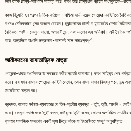
জ্ঞান তাঁকে রহস্য-সমাধানে সাহায্য করে, কারণ তাঁর রহস্যগুলি প্রায়ই সাংস্কৃতিক-ঐতি
পঞ্চম বিচ্যুতি হল গল্পের নৈতিক কাঠামো। পশ্চিমা হার্ড-বয়েল্ড গোয়েন্দা-কাহিনিতে নৈতিক
কখনও নৈতিকভাবে ধূসর অঞ্চলে ঘোরেন। চ্যান্ডলারের মার্লো বা হ্যামেটের স্পেড নৈতিকভাবে
নৈতিকতা স্পষ্ট - ফেলুদা ভালো, অপরাধী মন্দ, এবং ভালোর জয় অনিবার্য। এই নৈতিক স্
করে, অন্যদিকে বাঙালি ভদ্রলোক-আদর্শের সঙ্গে সামঞ্জস্যপূর্ণ।
আত্মীকরণের ভাষাতাত্ত্বিক মাত্রা
গোয়েন্দা-ধারার বাঙালিকরণের সবচেয়ে গভীর স্তরটি ভাষাগত। কারণ সাহিত্য শেষ পর্যন্ত 
করে। রায় যখন বাংলায় গোয়েন্দা-কাহিনি লেখেন, তখন বাংলা ভাষার নিজস্ব গঠন, ছন্দ এবং
ইংরেজিতে সম্ভব নয়।
প্রথমত, বাংলায় সর্বনাম-ব্যবহারের যে তিন-স্তরীয় ব্যবস্থা - তুই, তুমি, আপনি - সেটি
করে। ফেলুদা তোপসেকে ‘তুই’ বলেন, জটায়ুকে ‘তুমি’ বলেন, কোনও অপরিচিত সম্মানীয় 
ব্যবহার সামাজিক সম্পর্কের একটি সূক্ষ্ম চিত্র আঁকে যা ইংরেজিতে সম্পূর্ণ অনুপস্থিত।