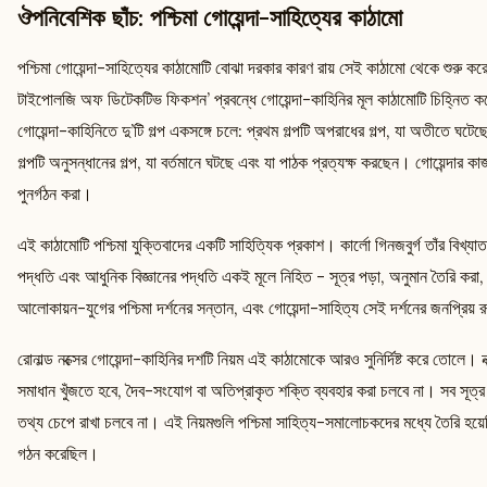
ঔপনিবেশিক ছাঁচ: পশ্চিমা গোয়েন্দা-সাহিত্যের কাঠামো
পশ্চিমা গোয়েন্দা-সাহিত্যের কাঠামোটি বোঝা দরকার কারণ রায় সেই কাঠামো থেকে শুরু 
টাইপোলজি অফ ডিটেকটিভ ফিকশন’ প্রবন্ধে গোয়েন্দা-কাহিনির মূল কাঠামোটি চিহ্নিত 
গোয়েন্দা-কাহিনিতে দু’টি গল্প একসঙ্গে চলে: প্রথম গল্পটি অপরাধের গল্প, যা অতীতে ঘট
গল্পটি অনুসন্ধানের গল্প, যা বর্তমানে ঘটছে এবং যা পাঠক প্রত্যক্ষ করছেন। গোয়েন্দার কাজ 
পুনর্গঠন করা।
এই কাঠামোটি পশ্চিমা যুক্তিবাদের একটি সাহিত্যিক প্রকাশ। কার্লো গিনজবুর্গ তাঁর বিখ্যাত
পদ্ধতি এবং আধুনিক বিজ্ঞানের পদ্ধতি একই মূলে নিহিত - সূত্র পড়া, অনুমান তৈরি করা
আলোকায়ন-যুগের পশ্চিমা দর্শনের সন্তান, এবং গোয়েন্দা-সাহিত্য সেই দর্শনের জনপ্রিয় 
রোনাল্ড নক্সের গোয়েন্দা-কাহিনির দশটি নিয়ম এই কাঠামোকে আরও সুনির্দিষ্ট করে তোলে। ন
সমাধান খুঁজতে হবে, দৈব-সংযোগ বা অতিপ্রাকৃত শক্তি ব্যবহার করা চলবে না। সব সূ
তথ্য চেপে রাখা চলবে না। এই নিয়মগুলি পশ্চিমা সাহিত্য-সমালোচকদের মধ্যে তৈরি হয়
গঠন করেছিল।