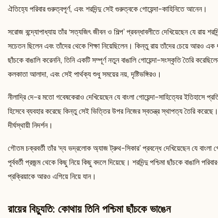
ঐতিহ্যে পরিবার গুরুত্বপূর্ণ, এবং শরদিন্দু সেই গুরুত্বকে গোয়েন্দা-কাহিনিতে আনেন।
সরোজ বন্দ্যোপাধ্যায় তাঁর ‘সত্যজিৎ জীবন ও শিল্প’ প্রবন্ধাবলীতে দেখিয়েছেন যে রায় শরদিন্
সচেতন ছিলেন এবং তাঁদের থেকে শিক্ষা নিয়েছিলেন। কিন্তু রায় তাঁদের চেয়ে আরও এক ধা
ছাঁচকে বাঙালি করেননি, তিনি একটি সম্পূর্ণ নতুন বাঙালি গোয়েন্দা-সংস্কৃতি তৈরি কর
কলকাতা আলাদা, এবং সেই পার্থক্য শুধু সময়ের নয়, দৃষ্টিভঙ্গিরও।
নীলাদ্রি দে-র মতো গবেষকেরাও দেখিয়েছেন যে বাংলা গোয়েন্দা-সাহিত্যের ইতিহাসে প্রত
হিসেবে ব্যবহার করেছে কিন্তু সেই ভিত্তির উপর নিজের স্বতন্ত্র স্থাপত্য তৈরি করেছে
দীর্ঘস্থায়ী নিদর্শন।
গৌতম চক্রবর্তী তাঁর ‘দ্য ভদ্রলোক অ্যাজ ট্রুথ-সিকার’ প্রবন্ধে দেখিয়েছেন যে বাংলা গোয
পূর্ববর্তী প্রজন্ম থেকে কিছু নিয়ে কিছু বদলে দিয়েছে। শরদিন্দু পশ্চিমা ছাঁচকে বাঙালি 
প্রক্রিয়াকে আরও এগিয়ে নিয়ে যান।
রায়ের বিচ্যুতি: কোথায় তিনি পশ্চিমা ছাঁচকে ভাঙেন