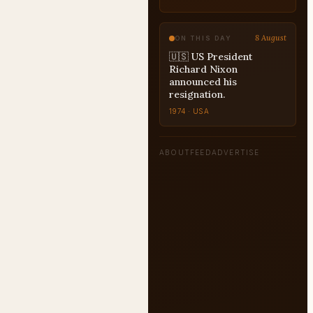
8 August
ON THIS DAY
🇺🇸 US President
Richard Nixon
announced his
resignation.
1974 · USA
ABOUT
FEED
ADVERTISE