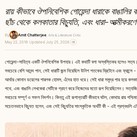
রায় কীভাবে ঔপনিবেশিক গোয়েন্দা ধারাকে বাঙালি
ছাঁচ থেকে কলকাতার বিচ্যুতি, এবং ধারা-আত্মীকরণের
By
Amit Chatterjee
, Arts & Literature Critic
May 22, 2018
·
Updated July 25, 2026
গোয়েন্দা-সাহিত্য একটি ঔপনিবেশিক উপহার। এই কথাটি বলা অস্বস্তিকর হলেও সত্য।
সবচেয়ে বেশি আনন্দ পান, সেই ধারাটি জন্ম নিয়েছিল উনিশ শতকের ব্রিটেনে এবং ফ্রান্সে
আর্থার কোনান ডয়েলের শারলক হোমস, এঁদের হাত ধরে। সেই ধারা সমুদ্র পার হয়ে কলকা
পথে, এবং বাঙালি লেখকেরা সেটিকে গ্রহণ করে নিজেদের মতো রূপ দিয়েছিলেন। সত্যজিৎ র
সবচেয়ে সম্পূর্ণ ও সফল নিদর্শন। কিন্তু এই রূপান্তরটি কীভাবে ঘটল, কোথায় রায় পশ্চ
সচেতনভাবে বিচ্যুত হলেন, এবং সেই বিচ্যুতির সাংস্কৃতিক অর্থটি কী - এই প্রশ্নগুলি এই 