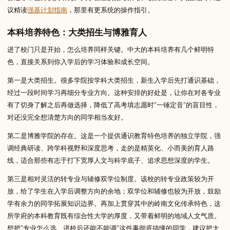
议精读
强基计划指南
，那里有更系统的操作指引。
本科培养特色：大类招生与博雅育人
进了校门只是开始，怎么培养同样关键。中大的本科培养有几个鲜明特
色，直接关系到你入学后的学习体验和成长空间。
第一是大类招生。很多学院按学科大类招生，新生入学后先打通识基础，
经过一段时间学习再细分专业方向。这种安排的好处是，让你在对各专业
有了切身了解之后再做选择，降低了高考填志愿时”一锤定音”的盲目性，
对还没完全想清楚方向的同学相当友好。
第二是博雅学院的存在。这是一个提供通识教育特色培养的独立学院，强
调经典研读、跨学科视野和深度思考，走的是精英化、小而美的育人路
线，适合那些有志于打下宽厚人文与科学底子、追求思想深度的学生。
第三是相对灵活的转专业与辅修双学位制度。该校的转专业政策较为开
放，给了学生在入学后调整方向的余地；双学位和辅修也较为开放，鼓励
学有余力的同学拓展知识边界。再加上贯穿其中的岭南文化传承特色，这
所学府的本科教育既有综合性大学的厚度，又带着鲜明的地域人文气质。
想把”专业怎么选、进校后还能不能调”这件事彻底搞懂的同学，建议把大