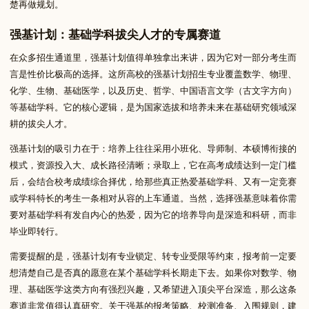
楚再做规划。
强基计划：基础学科拔尖人才的专属赛道
在众多招生通道里，强基计划值得单独拿出来讲，因为它对一部分考生而
言是性价比极高的选择。这所高校的强基计划招生专业覆盖数学、物理、
化学、生物、基础医学，以及历史、哲学、中国语言文学（古文字方向）
等基础学科。它的核心逻辑，是为国家选拔和培养未来在基础研究领域深
耕的拔尖人才。
强基计划的吸引力在于：培养上往往采用小班化、导师制、本硕博衔接的
模式，资源投入大、成长路径清晰；录取上，它在高考成绩达到一定门槛
后，会结合校考成绩综合择优，给那些真正热爱基础学科、又有一定竞赛
或学科特长的考生一条相对从容的上车通道。当然，选择强基意味着你需
要对基础学科有发自内心的热爱，因为它的培养导向是深造和科研，而非
毕业即转行。
需要提醒的是，强基计划有专业锁定、转专业受限等约束，报考前一定要
想清楚自己是否真的愿意在某个基础学科长期走下去。如果你对数学、物
理、基础医学这类方向有强烈兴趣，又希望进入顶尖平台深造，那么这条
赛道非常值得认真研究。关于强基的报考策略、校测准备、入围规则，建