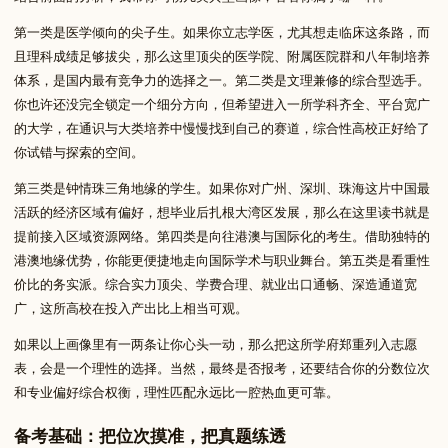
第一类是医学倾向的尖子生。如果你立志学医，尤其想走临床这条路，而
且理科成绩足够拔尖，那么这里顶尖的医学院、附属医院群和八年制培养
体系，是国内最有竞争力的选择之一。第二类是文理兼修的综合型选手。
你也许还没完全锁定一个细分方向，但希望进入一所学科齐全、平台宽广
的大学，在通识与大类培养中慢慢找到自己的赛道，综合性高校正好给了
你试错与探索的空间。
第三类是钟情珠三角地缘的学生。如果你对广州、深圳、珠海这片中国最
活跃的经济区域有偏好，想毕业后扎根大湾区发展，那么在这里读书就是
提前接入区域资源网络。第四类是向往港澳与国际化的考生。借助独特的
港澳地缘优势，你能更便捷地走向国际学术与职业舞台。第五类是看重性
价比的务实派。综合实力顶尖、学费合理、就业出口通畅、深造通道宽
广，这所高校在投入产出比上相当可观。
如果以上画像里有一两条让你心头一动，那么把这所学府郑重列入志愿
表，会是一个理性的选择。当然，最终是否报考，还要结合你的分数位次
和专业偏好综合权衡，理性匹配永远比一腔热血更可靠。
备考基础：把位次摸准，把真题练透