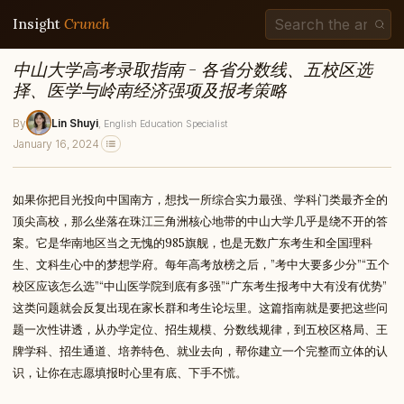
Insight
Crunch
中山大学高考录取指南 - 各省分数线、五校区选
择、医学与岭南经济强项及报考策略
By
Lin Shuyi
, English Education Specialist
January 16, 2024
如果你把目光投向中国南方，想找一所综合实力最强、学科门类最齐全的
顶尖高校，那么坐落在珠江三角洲核心地带的中山大学几乎是绕不开的答
案。它是华南地区当之无愧的985旗舰，也是无数广东考生和全国理科
生、文科生心中的梦想学府。每年高考放榜之后，”考中大要多少分”“五个
校区应该怎么选”“中山医学院到底有多强”“广东考生报考中大有没有优势”
这类问题就会反复出现在家长群和考生论坛里。这篇指南就是要把这些问
题一次性讲透，从办学定位、招生规模、分数线规律，到五校区格局、王
牌学科、招生通道、培养特色、就业去向，帮你建立一个完整而立体的认
识，让你在志愿填报时心里有底、下手不慌。