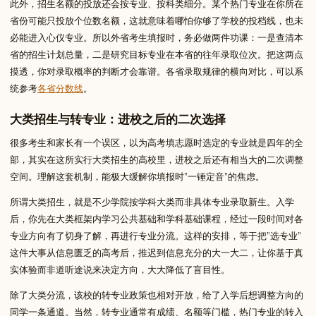
此外，招生名额的投放还会按专业、按科类细分。某个热门专业在你所在
省份可能只投放个位数名额，这就意味着哪怕你够了学校的投档线，也未
必能进入心仪专业。所以外省考生填报时，务必做两件功课：一是查清本
省的招生计划总量，二是研究目标专业在本省的往年录取位次。把这两点
摸透，你对录取概率的判断才会靠谱。各省录取规律的横向对比，可以系
统参考
各省分数线
。
大类招生与转专业：进校之后的二次选择
很多考生和家长有一个误区，以为高考填志愿时选定的专业就是四年的全
部，其实在这所实行大类招生的高校里，进校之后还有相当大的二次调整
空间。理解这套机制，能极大缓解你填报时”一锤定音”的焦虑。
所谓大类招生，就是不少学院按学科大类而非具体专业录取新生。入学
后，你先在大类框架内学习公共基础和学科基础课程，经过一段时间对各
专业方向有了切身了解，再进行专业分流。这样的安排，等于把”选专业”
这件大事从信息匮乏的高考后，推迟到信息充分的大一大二，让你基于真
实体验而非道听途说来决定方向，大大降低了盲目性。
除了大类分流，该校的转专业政策也相对开放，给了入学后想调整方向的
同学一条通道。当然，转专业通常有成绩、名额等门槛，热门专业的转入