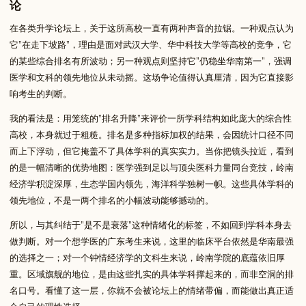
论
在各类升学论坛上，关于这所高校一直有两种声音的拉锯。一种观点认为
它”在走下坡路”，理由是面对武汉大学、华中科技大学等高校的竞争，它
的某些综合排名有所波动；另一种观点则坚持它”仍稳坐华南第一”，强调
医学和文科的领先地位从未动摇。这场争论值得认真厘清，因为它直接影
响考生的判断。
我的看法是：用笼统的”排名升降”来评价一所学科结构如此庞大的综合性
高校，本身就过于粗糙。排名是多种指标加权的结果，会因统计口径不同
而上下浮动，但它掩盖不了具体学科的真实实力。当你把镜头拉近，看到
的是一幅清晰的优势地图：医学强到足以与顶尖医科力量同台竞技，岭南
经济学积淀深厚，生态学国内领先，海洋科学独树一帜。这些具体学科的
领先地位，不是一两个排名的小幅波动能够撼动的。
所以，与其纠结于”是不是衰落”这种情绪化的标签，不如回到学科本身去
做判断。对一个想学医的广东考生来说，这里的临床平台依然是华南最强
的选择之一；对一个钟情经济学的文科生来说，岭南学院的底蕴依旧厚
重。区域旗舰的地位，是由这些扎实的具体学科撑起来的，而非空洞的排
名口号。看懂了这一层，你就不会被论坛上的情绪带偏，而能做出真正适