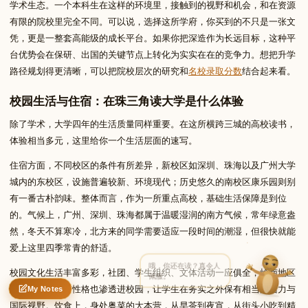
学术生态。一个本科生在这样的环境里，接触到的视野和机会，和在资源
有限的院校里完全不同。可以说，选择这所学府，你买到的不只是一张文
凭，更是一整套高能级的成长平台。如果你把深造作为长远目标，这种平
Write to Lin
台优势会在保研、出国的关键节点上转化为实实在在的竞争力。想把升学
English Education Specialist
路径规划得更清晰，可以把院校层次的研究和
名校录取分数
结合起来看。
校园生活与住宿：在珠三角读大学是什么体验
Feedback
Request
Correction
Question
Untitled note
除了学术，大学四年的生活质量同样重要。在这所横跨三城的高校读书，
NAME
EMAIL
体验相当多元，这里给你一个生活层面的速写。
MESSAGE
住宿方面，不同校区的条件有所差异，新校区如深圳、珠海以及广州大学
城内的东校区，设施普遍较新、环境现代；历史悠久的南校区康乐园则别
有一番古朴韵味。整体而言，作为一所重点高校，基础生活保障是到位
Send Message
的。气候上，广州、深圳、珠海都属于温暖湿润的南方气候，常年绿意盎
Lin reads every message ·
Encrypted & private
然，冬天不算寒冷，北方来的同学需要适应一段时间的潮湿，但很快就能
爱上这里四季常青的舒适。
哦，你还在读？真令人
校园文化生活丰富多彩，社团、学生组织、文体活动一应俱全，岭南地区
佩服。
开放包容的城市性格也渗透进校园，让学生在务实之外保有相当的活力与
My Notes
Nothing saved yet
0 words
0 chars
国际视野。饮食上，身处粤菜的大本营，从早茶到夜宵，从街头小吃到精