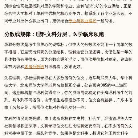
所综合性高校里找到对应的学院和专业。这种”超市式”的专业供给，正是
综合性大学相对于单科性强校的核心竞争力。想系统了解专业怎么选、不
同专业对应什么职业出口，建议结合
专业与职业路径
一起阅读。
分数线规律：理科文科分层，医学临床领跑
录取分数线是考生最关心的硬指标，但中大的分数线不能用一个简单的数
字概括，它呈现出鲜明的分层结构。理解这套分层逻辑，比记住某一年的
具体数值有用得多，因为分数会逐年浮动，而位次规律相对稳定。建议把
本节内容和
各省分数线
对照着看，效果更好。
先看理科。该校理科录取在大多数省份的位次，通常与武汉大学、华中科
技大学、北京师范大学等老牌名校相互交错，处在顶尖985的中上游区
间。这意味着想冲理科普通专业，你的成绩需要稳定在全省理科考生的前
列。具体到不同省份，由于招生名额投放不同，位次会有差异，广东本省
由于名额充足，所需位次相对外省会友好一些。
文科的情况则更亮眼。由于这所高校在文史哲、社会学、经济管理等人文
社科领域积淀深厚，文科录取位次往往比理科还要靠前，在不少省份的文
科考生中属于第一梯队的竞争。如果你是文科生，想进它的王牌文科专