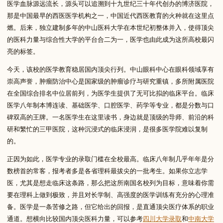
医学血脉源远流长，源头可以追溯到十九世纪三十年代创办的博济医院，
那是中国最早的西医医学机构之一，中国近代西医教育的火种就在这里点
燃。后来，独立建制多年的中山医科大学在本世纪初整体并入，使得顶尖
的医科力量与综合性大学的平台合二为一，医学也由此成为这所高校最闪
亮的标签。
今天，该校的医学教育稳居国内顶尖行列。中山眼科中心在眼科领域享有
崇高声誉，肿瘤防治中心是国家级的肿瘤诊疗与研究重镇，多所附属医院
在全国综合排名中位居前列，为医学生提供了无可比拟的临床平台。临床
医学八年制本博连读、基础医学、口腔医学、药学等专业，都是分数与口
碑双高的王牌。一名医学生在这里读书，身边就是顶级的导师、前沿的科
研和繁忙的三甲医院，这种沉浸式的临床浸润，是很多医学院难以复制
的。
正因为如此，医学专业的录取门槛在全校最高。临床八年制几乎年年是分
数榜首的常客，报考者多是各省理科最拔尖的一批考生。如果你立志学
医，尤其是想走临床这条路，那么把这所南国名校列为目标，意味着你需
要在理科上做到极致，并且对长学制、高强度的医学训练有充分的心理准
备。医学是一条苦修之路，但它给出的回报，是直通顶尖医疗体系的职业
通道。想横向比较国内顶尖医科力量，可以参考
四川大学录取
和
中南大学