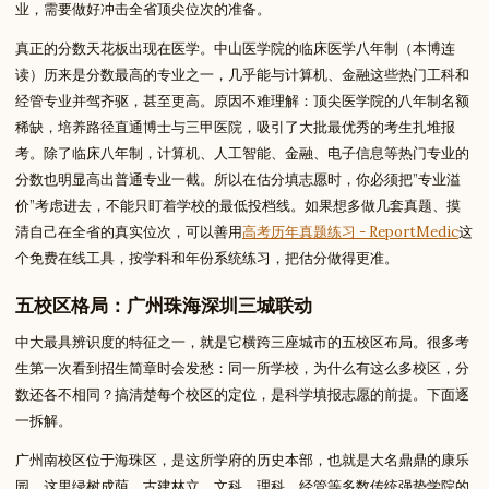
业，需要做好冲击全省顶尖位次的准备。
真正的分数天花板出现在医学。中山医学院的临床医学八年制（本博连
读）历来是分数最高的专业之一，几乎能与计算机、金融这些热门工科和
经管专业并驾齐驱，甚至更高。原因不难理解：顶尖医学院的八年制名额
稀缺，培养路径直通博士与三甲医院，吸引了大批最优秀的考生扎堆报
考。除了临床八年制，计算机、人工智能、金融、电子信息等热门专业的
分数也明显高出普通专业一截。所以在估分填志愿时，你必须把”专业溢
价”考虑进去，不能只盯着学校的最低投档线。如果想多做几套真题、摸
清自己在全省的真实位次，可以善用
高考历年真题练习 - ReportMedic
这
个免费在线工具，按学科和年份系统练习，把估分做得更准。
五校区格局：广州珠海深圳三城联动
中大最具辨识度的特征之一，就是它横跨三座城市的五校区布局。很多考
生第一次看到招生简章时会发愁：同一所学校，为什么有这么多校区，分
数还各不相同？搞清楚每个校区的定位，是科学填报志愿的前提。下面逐
一拆解。
广州南校区位于海珠区，是这所学府的历史本部，也就是大名鼎鼎的康乐
园。这里绿树成荫、古建林立，文科、理科、经管等多数传统强势学院的