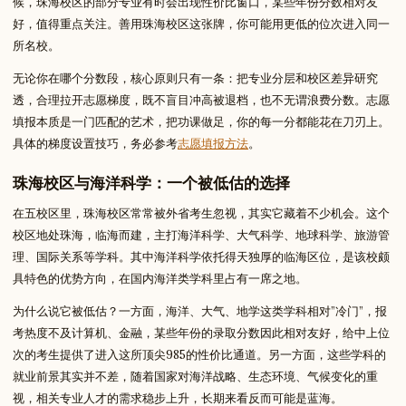
候，珠海校区的部分专业有时会出现性价比窗口，某些年份分数相对友
好，值得重点关注。善用珠海校区这张牌，你可能用更低的位次进入同一
所名校。
无论你在哪个分数段，核心原则只有一条：把专业分层和校区差异研究
透，合理拉开志愿梯度，既不盲目冲高被退档，也不无谓浪费分数。志愿
填报本质是一门匹配的艺术，把功课做足，你的每一分都能花在刀刃上。
具体的梯度设置技巧，务必参考
志愿填报方法
。
珠海校区与海洋科学：一个被低估的选择
在五校区里，珠海校区常常被外省考生忽视，其实它藏着不少机会。这个
校区地处珠海，临海而建，主打海洋科学、大气科学、地球科学、旅游管
理、国际关系等学科。其中海洋科学依托得天独厚的临海区位，是该校颇
具特色的优势方向，在国内海洋类学科里占有一席之地。
为什么说它被低估？一方面，海洋、大气、地学这类学科相对”冷门”，报
考热度不及计算机、金融，某些年份的录取分数因此相对友好，给中上位
次的考生提供了进入这所顶尖985的性价比通道。另一方面，这些学科的
就业前景其实并不差，随着国家对海洋战略、生态环境、气候变化的重
视，相关专业人才的需求稳步上升，长期来看反而可能是蓝海。