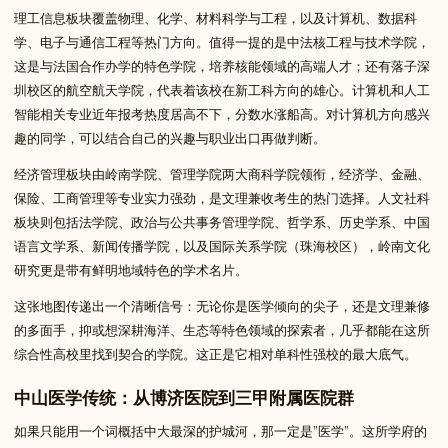
理工信息板块覆盖物理、化学、材料科学与工程，以及计算机、数据科
学、电子与通信工程等热门方向。值得一提的是中法核工程与技术学院，
这是与法国合作办学的特色学院，培养核能领域的高端人才；还有落子深
圳校区的航空航天学院，代表着该校在新工科方向的雄心。计算机和人工
智能相关专业近年报考热度居高不下，分数水涨船高。对计算机方向感兴
趣的同学，可以结合自己的兴趣与职业出口再做判断。
经济管理板块由岭南学院、管理学院两大商科学院领衔，经济学、金融、
保险、工商管理等专业实力强劲，是文理兼收考生的热门选择。人文社科
板块则包括法学院、政治与公共事务管理学院、哲学系、历史学系、中国
语言文学系、新闻传播学院，以及国际关系学院（珠海校区），岭南文化
研究更是带有鲜明地域特色的学术名片。
这张地图传递出一个清晰信号：无论你是医学倾向的尖子，还是文理兼修
的多面手，抑或想深耕海洋、生态等特色领域的探索者，几乎都能在这所
综合性高校里找到契合的学院。这正是它相对单科性强校的最大底气。
中山医学传统：从博济医院到三甲附属医院群
如果只能用一个词概括中大最深的护城河，那一定是”医学”。这所学府的