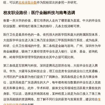
统，可以把
名校录取分数
作为院校层次的参照一并研究。
校友职业路径：医疗金融科技与南粤选调
衡量一所大学的价值，看它培养的人走向了哪里最为直观。中大的毕业生
职业版图，鲜明地打着珠三角的烙印，几条主线清晰可辨。
医疗卫生是最具特色的一条。依托强大的医学院和庞大的附属医院体系，
大批医学毕业生进入珠三角乃至全国的三甲医院和医疗系统，成为临床、
科研、公共卫生领域的中坚。第二条线是金融与咨询。广州、深圳作为华
南金融重镇，吸纳了大量经管类毕业生进入银行、证券、基金、咨询机
构，岭南学院和管理学院的校友在其中占据可观比例。
第三条线是互联网与科技。深圳是腾讯总部所在地，大批毕业生进入腾
讯、华为、大疆等头部科技企业，理工信息类专业的就业出口尤其通畅，
大湾区的产业集群为他们提供了广阔舞台。第四条线是公务员与事业单
位，这所高校是广东选调生的大户，每年都有相当数量的毕业生进入党政
机关和事业单位。此外，学术科研、媒体文化等领域也活跃着大量校友的
身影。可以说，选择这所南国名校，某种程度上就是为自己接入了珠三角
这张高能级的资源网络。想了解不同行业的薪资与发展前景，建议结合
专
业与职业路径
综合判断。