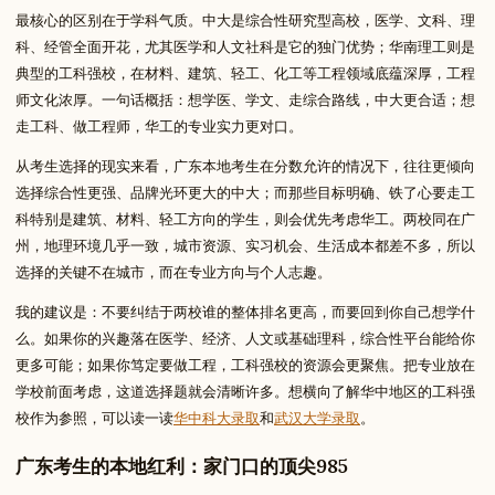
最核心的区别在于学科气质。中大是综合性研究型高校，医学、文科、理
科、经管全面开花，尤其医学和人文社科是它的独门优势；华南理工则是
典型的工科强校，在材料、建筑、轻工、化工等工程领域底蕴深厚，工程
师文化浓厚。一句话概括：想学医、学文、走综合路线，中大更合适；想
走工科、做工程师，华工的专业实力更对口。
从考生选择的现实来看，广东本地考生在分数允许的情况下，往往更倾向
选择综合性更强、品牌光环更大的中大；而那些目标明确、铁了心要走工
科特别是建筑、材料、轻工方向的学生，则会优先考虑华工。两校同在广
州，地理环境几乎一致，城市资源、实习机会、生活成本都差不多，所以
选择的关键不在城市，而在专业方向与个人志趣。
我的建议是：不要纠结于两校谁的整体排名更高，而要回到你自己想学什
么。如果你的兴趣落在医学、经济、人文或基础理科，综合性平台能给你
更多可能；如果你笃定要做工程，工科强校的资源会更聚焦。把专业放在
学校前面考虑，这道选择题就会清晰许多。想横向了解华中地区的工科强
校作为参照，可以读一读
华中科大录取
和
武汉大学录取
。
广东考生的本地红利：家门口的顶尖985