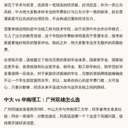
谈完了学术与前景，也得算一笔现实的经济账。好消息是，作为一所公办
高校，中大绝大多数本科专业的学费执行与公办大学一致的标准，处在普
通家庭可以负担的合理区间，不会构成沉重的经济压力。
需要单独说明的是中法核工程与技术学院，由于采用中外合作办学模式，
引入了法方的教育资源，这个学院的学费标准明显高于普通专业，报考前
家庭要做好相应的预算评估。除此之外，绝大多数专业并无额外的高额收
费。
在资助方面，该校建立了相当完善的奖助学金体系，国家奖学金、国家励
志奖学金、各类校级和社会奖学金、助学金、勤工助学岗位、助学贷款等
多重保障一应俱全。对于家庭经济困难的学生，完整的资助网络能够确保
不让一个学生因贫困而失学。所以，如果你担心的是学费门槛，大可放
心，只要分数够，经济从来不该成为你与这所名校之间的障碍。
中大 vs 华南理工：广州双雄怎么选
广州同城坐落着两所985，中山大学与华南理工大学，经常被考生拿来比
较：同在一座城市，分数也接近，到底该选哪一个？这是个高频问题，值
得掰开揉碎讲清楚。