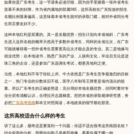
如果你是广东考生，这一节请务必读仔细，因为你手里握着一张外省考生
羡慕不来的好牌。作为省内属地的部属985，这所高校在广东投放的招生
名额比例显著偏高，这意味着本省考生面对的录取门槛，相对外省同分考
生而言要友好不少。
这种本地红利是双重的。其一是名额优势：招生计划向本省倾斜，广东考
生进入这所名校的概率天然高于多数外省考生，同样的全省位次，在广东
可能就够得着一些外省考生需要更高位次才能企及的专业。其二是地缘与
就业优势：在本地读书，熟悉广东的产业、人脉和文化，毕业后无论是进
珠三角的企业，还是参加广东选调生考试，都更具地利之便。
当然，本地红利不等于轻松上岸。中大依然是广东考生竞争最激烈的目标
之一，热门专业的分数依旧不低，医学八年制等王牌更是省内顶尖的较
量。所以广东考生的正确姿势是：充分用好本地名额优势，但同时要对专
业分层有清醒认识，合理拉开志愿梯度。想把本省的录取规律研究透，务
必把
广东高考指南
和本文对照阅读，本地政策的细节都在那里。
这所高校适合什么样的考生
讲了这么多，最终还是要落到一个问题：你适不适合报考这所南国名校？
结合前面的分析，我帮你勾勒几类典型画像，看看你属于哪一种。