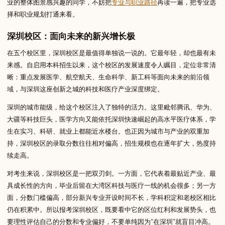
业的整体图景感兴趣的同学，不妨把
专业与职业路径
再读一遍，把专业选
择和职业规划打通来看。
深圳校区：面向未来的新兴增长极
在五个校区里，深圳校区是最值得单独说一说的。它最年轻，却也最有未
来感。自启用本科招生以来，这个校区的发展速度令人瞩目，定位非常清
晰：重点发展医学、航空航天、生命科学、新工科等面向未来的前沿领
域，与深圳这座创新之城的科技和医疗产业深度绑定。
深圳的城市能级，给这个校区注入了独特的活力。这里毗邻腾讯、华为、
大疆等科技巨头，医学方向又能依托深圳快速崛起的高水平医疗体系，学
生在实习、科研、就业上都能近水楼台。也正因为城市与产业的双重加
持，深圳校区的录取分数往往相对偏高，招生规模也在逐年扩大，热度持
续走高。
对考生来说，深圳校区是一把双刃剑。一方面，它代表着最贴近产业、最
具成长性的方向，毕业后留在大湾区科技与医疗一线的机会很多；另一方
面，分数门槛偏高，部分新兴专业开设时间不长，学科积淀和老校区相比
仍在积累中。所以报考深圳校区，既要看中它的区位红利和发展势头，也
要理性评估自己的分数和专业偏好，不要单纯因为”在深圳”就盲目冲高。