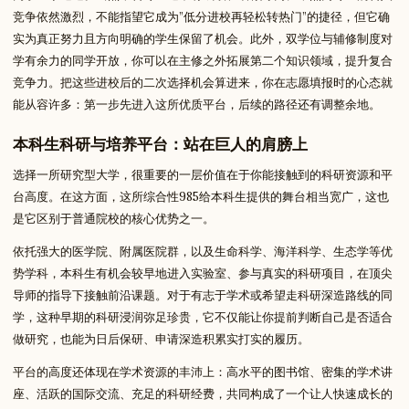
竞争依然激烈，不能指望它成为”低分进校再轻松转热门”的捷径，但它确
实为真正努力且方向明确的学生保留了机会。此外，双学位与辅修制度对
学有余力的同学开放，你可以在主修之外拓展第二个知识领域，提升复合
竞争力。把这些进校后的二次选择机会算进来，你在志愿填报时的心态就
能从容许多：第一步先进入这所优质平台，后续的路径还有调整余地。
本科生科研与培养平台：站在巨人的肩膀上
选择一所研究型大学，很重要的一层价值在于你能接触到的科研资源和平
台高度。在这方面，这所综合性985给本科生提供的舞台相当宽广，这也
是它区别于普通院校的核心优势之一。
依托强大的医学院、附属医院群，以及生命科学、海洋科学、生态学等优
势学科，本科生有机会较早地进入实验室、参与真实的科研项目，在顶尖
导师的指导下接触前沿课题。对于有志于学术或希望走科研深造路线的同
学，这种早期的科研浸润弥足珍贵，它不仅能让你提前判断自己是否适合
做研究，也能为日后保研、申请深造积累实打实的履历。
平台的高度还体现在学术资源的丰沛上：高水平的图书馆、密集的学术讲
座、活跃的国际交流、充足的科研经费，共同构成了一个让人快速成长的