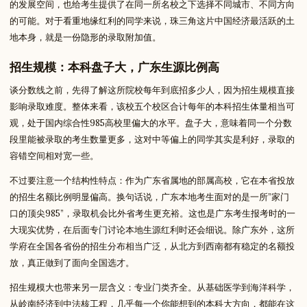
的发展空间，也给考生提供了在同一所名校之下选择不同城市、不同方向
的可能。对于看重地缘红利的同学来说，珠三角这片中国经济最活跃的土
地本身，就是一份隐形的录取附加值。
招生规模：本科盘子大，广东生源比例高
谈分数线之前，先得了解这所院校每年到底招多少人，因为招生规模直接
影响录取难度。整体来看，该校五个校区合计每年的本科招生体量相当可
观，处于国内综合性985高校里偏大的水平。盘子大，意味着同一个分数
段里能被录取的考生数量更多，这对中等偏上的同学其实是利好，录取的
容错空间相对宽一些。
不过要注意一个结构性特点：作为广东省属地的部属高校，它在本省投放
的招生名额比例明显偏高。换句话说，广东本地考生面对的是一所”家门
口的顶尖985”，录取机会比外省考生更充裕。这也是广东考生报考时的一
大现实优势，在后面专门讨论本地生源红利时还会细说。除广东外，这所
学府在全国各省份的招生分布相当广泛，从北方到西南都有稳定的名额投
放，真正做到了面向全国选才。
招生规模大也带来另一层含义：专业门类齐全。从基础医学到海洋科学，
从岭南经济到中法核工程，几乎每一个你能想到的本科大方向，都能在这