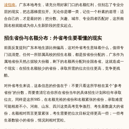
读指南
。广东本地考生，请充分用好家门口的名额红利，但别忘了专业分
层的现实，把志愿梯度拉开。无论你是哪一类，记住一个朴素的道理：适
合自己的，才是最好的；把分数、兴趣、城市、专业四者匹配好，这所南
国名校就能成为你人生新阶段的坚实起点。
招生省份与名额分布：外省考生要看懂的现实
前面反复提到广东本地生源比例偏高，这对外省考生意味着什么，值得专
门说清楚。任何一所部属高校的招生名额，都是按省份分配的，广东作为
属地省份天然占据较大份额，剩下的名额再分配到全国各省。这就造成一
个现实：在招生名额较少的省份，录取所需的位次往往更高，竞争更残
酷。
对外省考生来说，这条信息的价值在于：不要只看这所学校在某个”参考
省份”的分数，而要查清它在你所在省份当年的具体招生计划和往年录取
位次。同样是这所985，在名额充裕的省份和名额紧张的省份，录取难度
可能相差不小。河南、山东、四川这类高考竞争激烈、考生基数庞大的省
份，名额相对而言更显紧张，考生需要把位次目标定得更高一些；一些考
生基数较小的省份，情况则相对宽松。