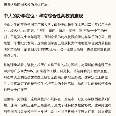
来看这所南国名校的具体打法。
中大的办学定位：华南综合性高校的旗舰
中山大学的前身是国立广东大学，由孙中山先生在上世纪二十年代亲手创
办，校名也由此而来。”博学、审问、慎思、明辨、笃行”这十个字的校
训，正是孙先生当年题写，直到今天仍刻在校园的牌坊与学子的心里。历
经近一个世纪的发展，这所南国学府已经成长为华南地区综合实力最强的
研究型高校，是名副其实的985工程、双一流建设高校，也是教育部直属
重点大学。
从地理坐标看，该校扎根于广东珠三角的核心区域，与同城的华南理工大
学并称广东两大985。如果说华工以工科见长、带着鲜明的工程师底色，
那么中大走的就是文理医工经管全面铺开的综合路线。这种定位上的差
异，直接决定了两校在招生和培养上的不同气质，后面讲到两校如何取舍
时还会专门展开。
更值得一提的是，这所高校并不局限在一座城市。它把办学版图铺展到广
州、珠海、深圳三座珠三角重镇，形成了独特的多校区格局。这种跨城布
局在国内顶尖高校中并不多见，既让不同学科获得了贴近产业、贴近资源