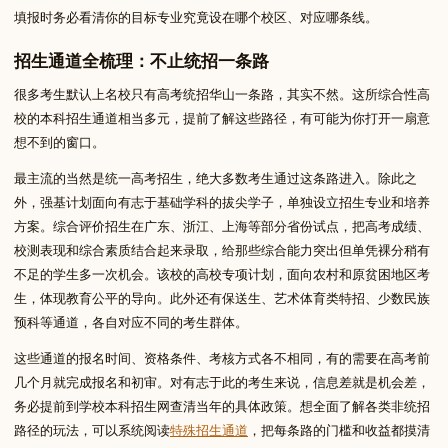
填报时务必看清你的目标专业究竟设在哪个校区、对应哪条线。
招生通道全梳理：不止统招一条路
很多考生默认上名校只有高考统招华山一条路，其实不然。这所综合性高
校的本科招生通道相当多元，提前了解这些路径，有可能为你打开一扇意
想不到的窗口。
最主流的当然是统一高考招生，绝大多数考生通过这条路进入。除此之
外，强基计划面向有志于基础学科的拔尖学子，单独设立招生专业和培养
方案。综合评价招生在广东、浙江、上海等部分省份试点，把高考成绩、
校测表现和综合素质结合起来录取，给那些综合能力突出但单凭裸分稍有
不足的学生多一次机会。该校的高校专项计划，面向农村和原贫困地区考
生，体现教育公平的导向。此外还有保送生、艺术体育类特招、少数民族
预科等通道，各自对应不同的考生群体。
这些通道的报名时间、资格条件、考核方式各不相同，有的需要在高考前
几个月就完成报名和初审。对有志于此的考生来说，信息差就是机会差，
务必提前到学校本科招生网查清当年的具体政策。想全面了解各类非统招
路径的玩法，可以系统阅读
特殊招生通道
，把每条路的门槛和收益都摸清