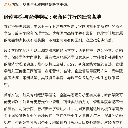
录取
两篇，华西与湘雅同样是医学重镇。
岭南学院与管理学院：双商科并行的经管高地
在经济管理领域，中大有一个有意思的格局：它同时拥有两所并行的商科
学院，岭南学院和管理学院。这在国内高校里并不常见，也常常让填志愿
的考生和家长摸不着头脑，不知道两者有何区别。这里把它讲清楚。
岭南学院的脉络可以上溯到清末的岭南学堂，历史厚重，以经济学、金融
学、保险学等方向见长，带有浓厚的经济学研究底色，本科培养强调扎实
的经济学理论功底，是不少想走金融、投行、研究路线考生的首选。管理
学院则更偏重工商管理、市场营销、会计、企业管理等应用方向，商学院
氛围浓厚，案例教学、实践项目丰富，与珠三角发达的企业生态联系紧
密。
简单来说，如果你对经济学理论、金融与宏观分析更有兴趣，岭南学院可
能更对路；如果你更想走企业管理、商业实战的方向，管理学院会是不错
的归宿。两所学院并行培养经济管理人才，共同支撑起这所高校在华南乃
至全国经管教育中的高地位置。它们的毕业生大量进入广州、深圳的金融
机构、咨询公司和头部企业，地缘优势让就业出口格外通畅。对经管类专