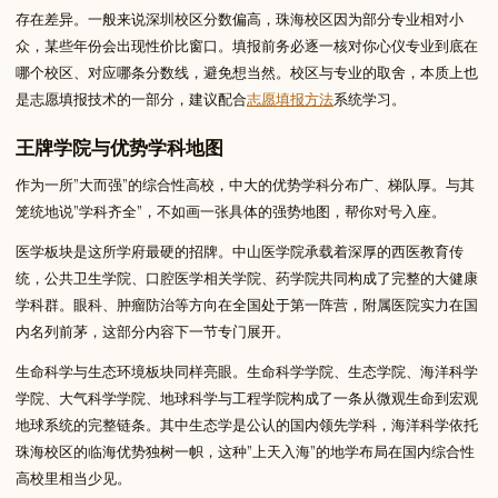
存在差异。一般来说深圳校区分数偏高，珠海校区因为部分专业相对小
众，某些年份会出现性价比窗口。填报前务必逐一核对你心仪专业到底在
哪个校区、对应哪条分数线，避免想当然。校区与专业的取舍，本质上也
是志愿填报技术的一部分，建议配合
志愿填报方法
系统学习。
王牌学院与优势学科地图
作为一所”大而强”的综合性高校，中大的优势学科分布广、梯队厚。与其
笼统地说”学科齐全”，不如画一张具体的强势地图，帮你对号入座。
医学板块是这所学府最硬的招牌。中山医学院承载着深厚的西医教育传
统，公共卫生学院、口腔医学相关学院、药学院共同构成了完整的大健康
学科群。眼科、肿瘤防治等方向在全国处于第一阵营，附属医院实力在国
内名列前茅，这部分内容下一节专门展开。
生命科学与生态环境板块同样亮眼。生命科学学院、生态学院、海洋科学
学院、大气科学学院、地球科学与工程学院构成了一条从微观生命到宏观
地球系统的完整链条。其中生态学是公认的国内领先学科，海洋科学依托
珠海校区的临海优势独树一帜，这种”上天入海”的地学布局在国内综合性
高校里相当少见。