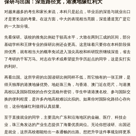
保研与出国：深造路径宽，港澳地缘红利大
对越来越多的考生和家长来说，本科只是起点，毕业后的深造与就业出口
才是更长远的考量。在这方面，中大的表现相当亮眼，深造通道宽广是它
的一大加分项。
先看保研。该校的推免比例处于较高水平，大致在两到三成的区间，部分
基础学科和王牌专业的保研比例还会更高。这意味着只要你在本科阶段保
持优秀，就有相当大的概率免试进入顶尖高校和科研院所继续深造，省去
了考研的千军万马。对志在学术或希望提升学历起点的同学，这是实打实
的利好。
再看出国。这所学府的出国读研比例同样不低，而它独有的一张王牌，是
得天独厚的港澳地缘优势。地处珠三角，与香港、澳门近在咫尺，与港澳
高校以及国际院校的合作交流格外密切，学生申请港澳名校、参与国际交
换的便利程度，是许多内地高校难以比拟的。如果你对国际化路径心存向
往，这份地缘红利值得认真掂量。
至于直接就业的同学，主要流向广东和沿海地区的金融、医疗、科技企
业，珠三角发达的产业生态提供了海量优质岗位。无论你想读研、出国还
是就业，这所高校都能给出一条通畅的出路。想把升学这件事规划得更系