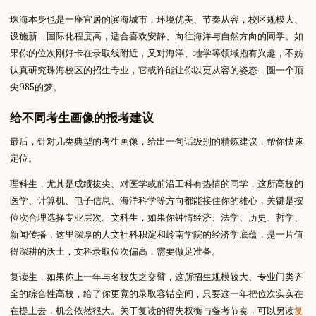
珠海本身也是一座宜居的滨海城市，环境优美、节奏从容，校区规模大、
设施新，国际化程度高，适合喜欢安静、向往海洋与自然方向的同学。如
果你的位次刚好卡在录取线附近，又对海洋、地学等领域抱有兴趣，不妨
认真研究珠海校区的招生专业，它或许能让你以更从容的姿态，圆一个顶
尖985的梦。
给不同考生画像的报考建议
最后，针对几类典型的考生画像，给出一句话级别的精炼建议，帮你快速
定位。
理科生，尤其是成绩拔尖、对医学或前沿工科有热情的同学，这所高校的
医学、计算机、电子信息、海洋科学等方向都能接住你的雄心，关键是按
位次合理选择专业层次。文科生，如果你钟情经济、法学、历史、哲学、
新闻传播，这里深厚的人文社科积淀和岭南学院的经济学底蕴，是一片值
得深耕的沃土，文科录取位次偏高，需要做足准备。
复读生，如果你上一年与名校失之交臂，这所招生规模较大、专业门类齐
全的综合性高校，给了你更宽的录取容错空间，只要这一年把位次实实在
在提上去，机会依然很大。关于复读的得失权衡与备考节奏，可以另读
复