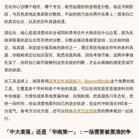
无论你心仪哪个校区、哪个专业，能否如愿的前提都是分数。临近冲刺阶
段，与其焦虑地反复刷新分数线，不如把精力放在两件实事上：摸准自己
的真实位次，以及把历年真题练透。
摸位次，核心是搞清楚你在全省同科类考生中大致排在什么位置，因为名
校录取看的是位次而非绝对分数，分数会随试卷难度波动，位次相对稳
定。练真题，则是提分最高效的路径之一，通过系统地做近些年的各科真
题，你能精准定位知识盲区、熟悉命题风格、训练考场节奏。这两件事做
扎实了，你对自己能不能够到这所名校的判断，才会从模糊的感觉变成可
靠的依据。
在工具选择上，推荐善用
高考历年真题练习 - ReportMedic
这个免费在线
工具。它覆盖多个学科和多个年份的真题，可以在浏览器里直接按科目和
年份做题，方便你成体系地查漏补缺、自我检测。把真题练习常态化，坚
持一段时间，你会清楚地看到自己的进步轨迹，也会对冲刺顶尖985多一
分底气。备考方法论方面，还可以结合
高考完全指南
里的整体规划一起执
行。
「中大衰落」还是「华南第一」：一场需要被厘清的争