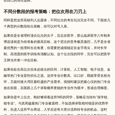
合自己的理性选择。
不同分数段的报考策略：把位次用在刀刃上
同样是把这所高校列入志愿表，不同位次的考生玩法完全不同。下面按几
个典型的分数段给出策略，你可以对号入座。
如果你是全省理科顶尖位次的尖子，且志在医学，那么临床医学八年制本
博连读就是为你准备的最高目标。这个层次的竞争极其激烈，几乎是全省
最优秀的一批理科生在角逐，你需要把成绩稳定在金字塔尖，并对长学
制、高强度的医学训练有清醒认知。这个位次段的同学，完全可以把医学
王牌当作第一冲击目标。
如果你处在高位次但未必拔尖的区间，计算机、人工智能、电子信息、金
融等热门专业是性价比之选。这些专业分数高、出口好，既能享受名校光
环，又能对接大湾区最旺盛的产业需求。填报时建议把最心仪的热门专业
放在前面，后面跟上几个录取概率更稳的专业作为缓冲，形成合理梯度。
如果你是中上位次、刚好够得着这所985的同学，策略应当转向”保学校、
稳专业”。与其死磕最热门专业被退档，不如选择录取相对稳妥的优势学
科，先进入这所平台再说，入学后还有大类分流和转专业的机会。这时