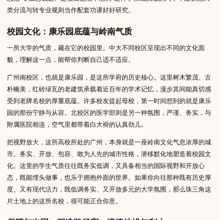
类分流与转专业规则当作配套功课好好研究。
校园文化：康乐园底蕴与岭南气质
一所大学的气质，藏在它的校园里。中大不同校区呈现出不同的文化面
貌，理解这一点，能帮你判断自己适不适应。
广州南校区，也就是康乐园，是这所学府的历史核心。这里树木繁茂、古
朴幽美，红砖绿瓦的老建筑承载着近百年的学术记忆，漫步其间能真切感
受到老牌名校的厚重底蕴。许多校友提起母校，第一时间想到的就是康乐
园的那份宁静与从容。北校区的医学部则是另一种氛围，严谨、务实，与
附属医院相连，空气里都带着白大褂的认真劲儿。
把视野放大，这所高校所处的广州，本身就是一座岭南文化气息浓厚的城
市。务实、开放、包容、敢为人先的城市性格，潜移默化地塑造着校园文
化。这里的学生气质往往既务实低调，又具备相当的国际视野和开放心
态，既能埋头做事，也乐于拥抱外面的世界。如果你向往那种既有历史厚
度、又有现代活力，既低调务实、又开放多元的大学氛围，那么珠三角这
片土地上的这所名校，很可能正合你意。