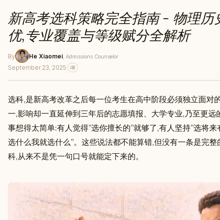
新高考选科策略完全指南 - 物理
优,专业覆盖与等级赋分全解析
By
He Xiaomei
, Admissions Counselor
September 23, 2025
选科,是新高考改革之后每一位考生在高中阶段必须独立面对
一,影响却一直延伸到三年后的志愿填报、大学专业,乃至更远
事想得太简单:有人觉得”选你擅长的”就够了,有人坚持”选将来
选什么我就选什么”。这些说法都不能算错,但没有一条是完
科,从来不是凭一句口号就能定下来的。