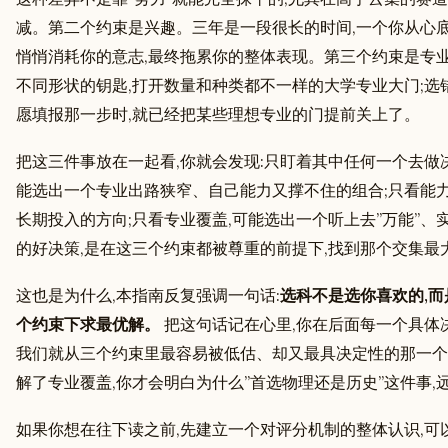
减。第二个约束是兴趣。三年是一段很长的时间,一个你从心底
悄悄消耗你的意志,最终拖累你的整体表现。第三个约束是专业
不同形状的钥匙,打开数量和种类都不一样的大学专业大门;选
愿填报那一步时,就已经把某些理想专业的门提前关上了。
把这三件事放在一起看,你就会发现:只盯着其中任何一个去做决
能选出一个专业出路狭窄、自己能力又撑不住的组合;只看能力
长期投入的方向;只看专业覆盖,可能选出一个听上去”万能”
的好决策,是在这三个约束都被尊重的前提下,找到那个交集最
这也是为什么,本指南反复强调一句话:
选科不是选你喜欢的,
个约束下求最优解。
把这句话记在心里,你在后面每一个具体决
我们就从三个约束里最容易被低估、却又最具决定性的那一个
解了专业覆盖,你才会明白为什么”首选物理还是历史”这件事
如果你想在往下读之前,先建立一个对评分机制的整体认识,可