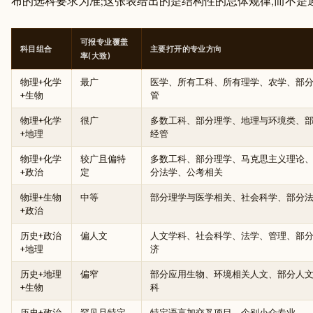
布的选科要求为准;这张表给出的是结构性的总体规律,而不是
可报专业覆盖
科目组合
主要打开的专业方向
率(大致)
物理+化学
最广
医学、所有工科、所有理学、农学、部
+生物
管
物理+化学
很广
多数工科、部分理学、地理与环境类、
+地理
经管
物理+化学
较广且偏特
多数工科、部分理学、马克思主义理论
+政治
定
分法学、公考相关
物理+生物
中等
部分理学与医学相关、社会科学、部分
+政治
历史+政治
偏人文
人文学科、社会科学、法学、管理、部
+地理
济
历史+地理
偏窄
部分应用生物、环境相关人文、部分人
+生物
科
历史+政治
罕见且特定
特定语言加交叉项目、个别小众专业