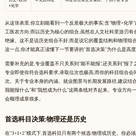
+化学
从这张表里,你立刻能看到一个反差极大的事实:含”物理+化学
工医农方向;而以历史为核心的组合,虽然在人文社科里游刃有
绝缘。这不是说历史组合不好,而是说它的覆盖结构和物理组
这一点,你才能真正读懂下一节要讲的”首选决策”为什么是高
需要补充的是,专业覆盖不只关系到”能不能报”,还关系到”报
专业即使你符合选科要求,录取位次也极高;而你的科目组合会
次。关于专业本身的内涵、就业图景与长期发展路径,建议结
我能报什么”和”我想成为什么”这两条线对齐起来。专业方向一
会顺理成章很多。
首选科目决策:物理还是历史
在”3+1+2”模式下,首选科目只有两个候选:物理或历史。你必