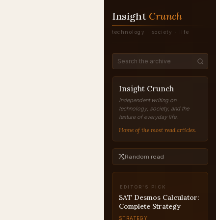
Insight
Crunch
technology · society · life
Insight Crunch
Independent writing on
technology, society, and the
texture of everyday life.
Home of the most read articles.
Random read
EDITOR'S PICK
UPSC for Working
Professionals: Prepare
While Working