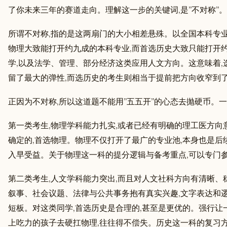
了你未来三年的赛道走向。理解这一步的关键词,是”不对称”。
所谓不对称,指的是这两扇门的大小相差悬殊。以全国本科专业
物理大致能打开约九成的本科专业,而首选历史大致只能打开约
学,以及法学、管理、部分经济这类应用人文方向。这意味着,
留了最大的弹性,而选历史的考生则相当于提前把方向收窄到
正因为不对称,所以这道题不能用”五五开”的心态去抛硬币。
第一类考生,物理学科能力扎实,或者已经有明确的理工医方向
确定的,首选物理。物理不仅打开了最广的专业池,本身也是后
入早受益。关于物理这一科的提分逻辑与备考重点,可以专门
第二类考生,人文学科能力突出,而且对人文社科方向有清晰、
叙事、社会议题、法律与公共事务抱有真实兴趣,文字表达和逻
短板。对这类同学,首选历史是合理的,甚至是更优的。强行让
上吃力的孩子去硬扛物理,往往得不偿失。历史这一科的复习方