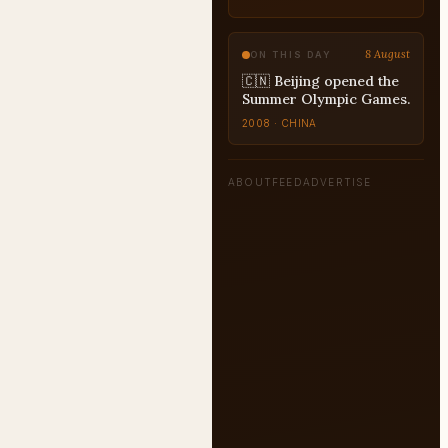
STRATEGY
8 August
ON THIS DAY
🇨🇳 Beijing opened the
Summer Olympic Games.
2008 · CHINA
ABOUT
FEED
ADVERTISE