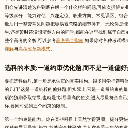
们会先讲清楚选科到底在解一个什么样的问题,再依次拆解专
等级赋分、能力评估、兴趣定位、职业方向、常见误区、组合
最后用一整套常见问题把容易被忽略的细节补齐。无论你是理
生,还是暂时还没想清楚方向的同学,都能在这里找到属于自己
整个高考的全貌,可以参考
高考完全指南
;如果你对各种考试模
详解
与
高考改革新模式
。
选科的本质:一道约束优化题,而不是一道偏好
要把选科做对,第一步是承认它的真实结构。很多同学把选科
的几门”,这是一道纯粹的偏好题;但实际上,它是一道带约束的
后的预期录取结果,也就是”以尽量高的位次,进入尽量符合自己
标,要同时受到三个约束的限制。
第一个约束是能力。你在某些科目上天然学得更顺、提分更快
这种差异不是靠”努力”就能完全抹平的,尤其在高手云集的赛