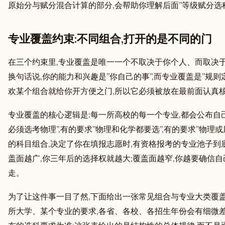
原始分与赋分混合计算的部分,会帮助你理解后面”等级赋分选
专业覆盖约束:不同组合,打开的是不同的门
在三个约束里,专业覆盖是唯一一个不取决于你个人、而取决
换句话说,你的能力和兴趣是”你自己的事”,而专业覆盖是”规
欢某个组合就给你开方便之门,所以它必须被放在最前面认真
专业覆盖的核心逻辑是:每一所高校的每一个专业,都会公布自
必须选考物理”,有的要求”物理和化学都要选”,有的要求”物理
的科目组合,决定了你在填报志愿时,有资格报考的专业池子到
盖面越广,你三年后的选择权就越大;覆盖面越窄,你越要确信
走。
为了让这件事一目了然,下面给出一张常见组合与专业大类覆盖
所大学、某个专业的要求,各省、各校、各招生年份会有细微差