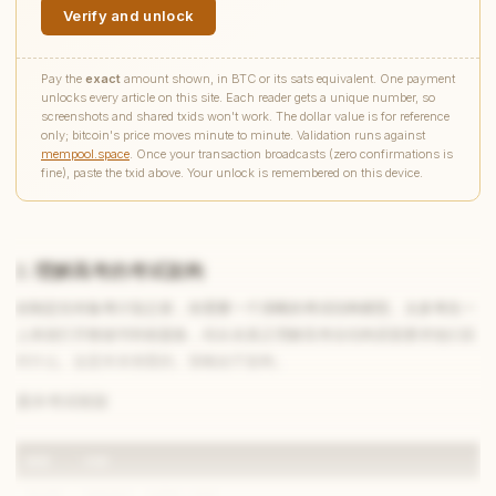
Verify and unlock
Pay the
exact
amount shown, in BTC or its sats equivalent. One payment
unlocks every article on this site. Each reader gets a unique number, so
screenshots and shared txids won't work. The dollar value is for reference
only; bitcoin's price moves minute to minute. Validation runs against
mempool.space
. Once your transaction broadcasts (zero confirmations is
fine), paste the txid above. Your unlock is remembered on this device.
2. 理解高考的考试架构
在制定任何备考计划之前，你需要一个清晰的考试结构模型。太多考生一
上来就打开教辅书和刷题集，却从未真正理解高考在结构层面要求他们应
对什么。这是本末倒置的。策略始于架构。
基本考试框架
维度
内容