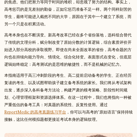
的焦虑。他们把努力等同于时间的堆积，却忽视了努力的结构。事实上，
高考惩罚的是无差别的勤奋，正如它惩罚准备不足一样。两个同样刻苦的
学生，最终可能进入截然不同的大学，原因在于其中一个建立了系统，而
另一个只是在积累活动。
高考本身也在不断演变。新高考改革已经在多个省份落地，选科组合替代
了传统的文理分科，赋分制改变了原始分数的计算逻辑，综合素质评价开
始进入部分高校的录取视野。即使在尚未全面改革的省份，高考命题的方
向也在持续向能力导向、情境化、综合化转变。表面形式在变化，但底层
逻辑始终稳定：高考测试的是思维的敏捷性，而不是机械的记忆力。
本指南适用于高三冲刺阶段的考生、高二提前启动备考的学生、正在经历
复读的考生、以及试图帮助孩子建立备考系统的家长。我们将从考试架构
出发，逐步深入各科备考方法论，构建严肃的模考策略、阶段性时间规
划、心理管理框架和资源选择体系。在这一过程中，我们也将指向一种被
严重低估的备考工具：对真题的系统性、反复性使用。通过
ReportMedic 的高考真题练习平台
，你可以与高考的”原始语言”保持持续
接触，这比任何模拟题都更接近考试本身的逻辑纹理。