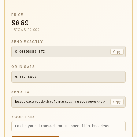
PRICE
$6.89
1 BTC ≈ $100,000
SEND EXACTLY
0.00006885
BTC
Copy
OR IN SATS
6,885
sats
SEND TO
bc1q6xw6ah9cdvtkagf7mtga2ayjr5p69ppqvskxey
Copy
YOUR TXID