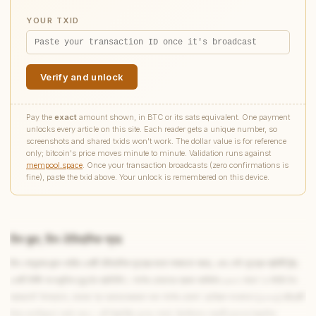
YOUR TXID
Verify and unlock
Pay the
exact
amount shown, in BTC or its sats equivalent. One payment
unlocks every article on this site. Each reader gets a unique number, so
screenshots and shared txids won't work. The dollar value is for reference
only; bitcoin's price moves minute to minute. Validation runs against
mempool.space
. Once your transaction broadcasts (zero confirmations is
fine), paste the txid above. Your unlock is remembered on this device.
তিন জন্ম, তিন ঐতিহাসিক স্তর
তিন গোয়েন্দার জন্ম-তারিখ একটি ঐতিহাসিক সূত্রের মতো সাজানো আছে, এবং সেই সূত্রের প্রতিটি বিন্দু
একটি নির্দিষ্ট সাংস্কৃতিক মুহূর্তের প্রতিনিধি। শার্লক হোমসের প্রথম আবির্ভাব ১৮৮৭ সালে ‘এ স্টাডি ইন
স্কারলেট’ উপন্যাসে, তারপর ‘দ্য অ্যাডভেঞ্চারস অফ শার্লক হোমস’ ছোটগল্প-সংকলনে (১৮৯২) চরিত্রটি
বিশ্ব-জনপ্রিয়তা অর্জন করে। এটি ভিক্টোরীয় যুগের শেষার্ধ, শিল্পবিপ্লব-পরবর্তী লন্ডনের বৈজ্ঞানিক