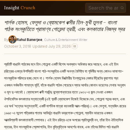
Insight
Crunch
শার্লক হোমস, ফেলুদা ও ব্যোমকেশ বক্সীর তিন-মুখী তুলনা - বাংলা
পাঠক সংস্কৃতিতে প্রামাণ্য গোয়েন্দা ত্রয়ী, এবং কলকাতার নিজস্ব স্বর
By
Rahul Banerjee
, Culture & Entertainment Writer
October 3, 2018
·
Updated July 29, 2026
প্রতিটি বাঙালি পাঠকের মনে তিন গোয়েন্দা একটি বিশেষ অবস্থান অধিকার করে আছেন, এবং এই তিন
চরিত্রের একত্র উপস্থিতি বাংলা পাঠ-সংস্কৃতির একটি অনন্য বৈশিষ্ট্য যা পৃথিবীর অন্য কোনও ভাষাগত-
সাংস্কৃতিক পরিসরে হুবহু মেলে না। শার্লক হোমস ভিক্টোরীয় ইংল্যান্ডের বেকার স্ট্রিটের কুয়াশায় গড়া
একজন সর্বজনীন পাশ্চাত্য মূর্তি, যাঁকে বাঙালি পাঠক পেয়েছেন স্যার আর্থার কোনান ডয়েলের লেখায় অনুবাদ
ও মূল দু-ভাবেই। ব্যোমকেশ বক্সী শরদিন্দু বন্দ্যোপাধ্যায়ের হাতে ১৯৩২-এ জন্ম নেওয়া একজন
ঔপনিবেশিক কলকাতার সত্যান্বেষী (এই শব্দটি ব্যোমকেশ নিজেই নিজেকে দেন, গোয়েন্দা শব্দের বদলে, এবং
এর অর্থ ‘সত্যের অনুসন্ধানী’, একটি দার্শনিক মাত্রা বহনকারী আত্ম-পরিচয়)। এবং ফেলুদা, সত্যজিৎ রায়ের
১৯৬৫-এ সন্দেশ পত্রিকার পাতায় আবির্ভূত বাঙালি ভদ্রলোক-গোয়েন্দা, স্বাধীন ভারতের একজন
আত্মবিশ্বাসী কলকাতাবাসী পেশাদার। এই তিন চরিত্র একে অপরের প্রতিদ্বন্দ্বী নন, তাঁরা তিন ঐতিহাসিক
স্তরের, তিন সাংস্কৃতিক প্রেক্ষাপটের, তিন বুদ্ধিবৃত্তিক আদর্শের বাহক, এবং তাঁদের মিলিত পাঠ বাঙালি