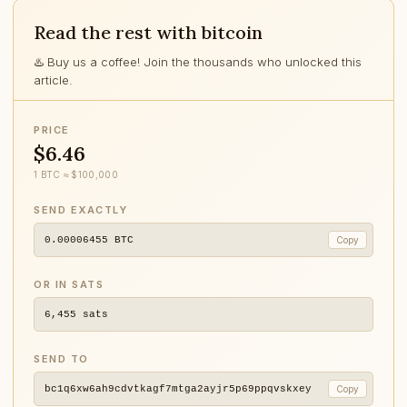
Read the rest with bitcoin
♨️ Buy us a coffee! Join the thousands who unlocked this
article.
PRICE
$6.46
1 BTC ≈ $100,000
SEND EXACTLY
0.00006455
BTC
Copy
OR IN SATS
6,455
sats
SEND TO
bc1q6xw6ah9cdvtkagf7mtga2ayjr5p69ppqvskxey
Copy