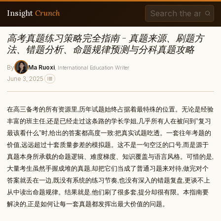
Insight
Crunch
高考真题练习策略完全指南 - 真题来源、刷题方
法、错题分析、命题规律预测与分科真题攻略
By
Ma Ruoxi
, International Education Writer
June 3, 2025
在高三备考的所有资源里,历年试题始终占据着最特殊的位置。无论是经验
丰富的班主任,还是已经走过这条路的学长学姐,几乎所有人在被问到”复习
最该看什么”时,给出的答案都高度一致:把真实试题吃透。一套往年考题的
价值,远远超过十套质量参差的模拟题。这不是一句空泛的口号,而是源于
真题本身所承载的命题逻辑、难度梯度、知识覆盖与语言风格。可惜的是,
大量考生虽然手握成堆的真题,却把它们当成了普通习题来对待,做完对个
答案就丢在一边,既没有系统的练习节奏,也没有深入的错题复盘,更谈不上
从中读出命题规律。结果就是,他们刷了很多套,提分却很有限。本指南要
解决的,正是如何让每一套真题都发挥出最大价值的问题。