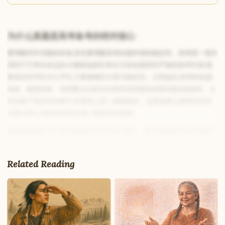
为什么真题是高考备考的绝对核心
要理解历年试题的价值,首先要理解高考命题本身的稳定性。高考是一项关
系到千万考生命运的大规模选拔性考试,它的命题受到严格的程序约束,既
要保证科学性与公平性,又要兼顾区分度与稳定性。正因如此,高考的命题
风格、题型结构、考查重点在相当长的时间里都保持着高度的连续性。今
年的卷子和往年的卷子,在骨架上是一脉相承的。这意味着,认真研究历年
试题,本质上就是在研究出题人最真实的意图。
模拟题再精良,也只是命题老师对高考的”模仿”。模仿得再像,也终究隔着一
Write to Ma
层。市面上的模拟题质量良莠不齐,有的偏难偏怪,刻意设置陷阱,脱离了高
International Education Writer
考真正考查的核心能力;有的又过于简单,缺乏真实试题那种层层递进的难
Related Reading
度设计。长期沉浸在低质量的模拟题里,考生会形成错误的难度感知和解题
习惯,到了真正的考场上反而会不适应。往年考题则不同,它经过了大规模
Feedback
Request
Correction
Question
Untitled note
考试的检验,每一道题的难度、区分度都有真实的数据支撑,语言表述精准
NAME
EMAIL
规范,设问方式严谨,选项设置经过反复打磨。研究真题,就是在向最权威的
标准看齐。
MESSAGE