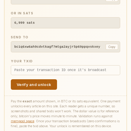
OR IN SATS
6,999
sats
SEND TO
bc1q6xw6ah9cdvtkagf7mtga2ayjr5p69ppqvskxey
Copy
YOUR TXID
Verify and unlock
Pay the
exact
amount shown, in BTC or its sats equivalent. One payment
unlocks every article on this site. Each reader gets a unique number, so
screenshots and shared txids won't work. The dollar value is for reference
only; bitcoin's price moves minute to minute. Validation runs against
mempool.space
. Once your transaction broadcasts (zero confirmations is
fine), paste the txid above. Your unlock is remembered on this device.