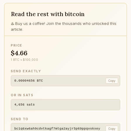
Read the rest with bitcoin
♨️ Buy us a coffee! Join the thousands who unlocked this
article.
PRICE
$4.66
1 BTC ≈ $100,000
SEND EXACTLY
0.00004656
BTC
Copy
OR IN SATS
4,656
sats
SEND TO
bc1q6xw6ah9cdvtkagf7mtga2ayjr5p69ppqvskxey
Copy