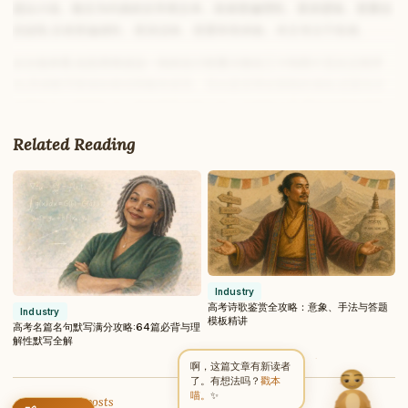
是以小说、散文为代表的文学类文本。前者更偏理性、更讲逻辑、更重信
息提取,后者更偏感性、更讲品味、更重审美体验。本文专注于前者。
从分值来看,信息类阅读这一块的合计权重大致在三十到四十五分之间浮
动,具体数字因省份卷别而略有差异。无论是采用全国卷的省份,还是自主
Write to Tang
命题的几个直辖市,这一板块都是必争之地。它的特点是:看似没有标准答
Student Wellness Writer
案的玄机,实则每一分都有迹可循。换句话说,这是语文卷里”最像理科”的一
Related Reading
部分,谁掌握了规则,谁就能拿到接近满分的成绩。
Feedback
Request
Correction
Question
Untitled note
许多考生对语文有一种根深蒂固的误解,认为语文靠的是天赋和语感,努力
NAME
EMAIL
的边际收益很低。这种看法对作文或许有几分道理,但放到信息类阅读上就
完全站不住脚。阅读这一块的提分曲线,恰恰是语文各板块里最陡峭的。一
MESSAGE
个原本只能拿一半分的学生,经过两三个月的系统训练,完全有可能把正确
率提到八九成。这种确定性,是其他板块难以给予的。
Industry
理解了它的分值地位,我们还要把它放进整张试卷的时间预算里去考量。语
高考诗歌鉴赏全攻略：意象、手法与答题
Send Message
Industry
模板精讲
文一百五十分钟,需要分配给阅读、古诗文、语言运用和写作四大块。信息
高考名篇名句默写满分攻略:64篇必背与理
Tang reads every message ·
Encrypted & private
解性默写全解
类阅读放在卷首,既是热身,也是定心丸。开局做得顺,整张卷的心态都会稳;
啊，这篇文章有新读者
开局卡壳,后面容易兵败如山倒。所以无论从分值还是从心理节奏上看,把
了。有想法吗？
戳本
这一板块练到稳定输出,都是语文上岸的关键一步。和选科、规划相关的考
喵。
✨
← Back to all posts