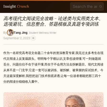
Insight
Crunch
高考现代文阅读完全攻略 - 论述类与实用类文本、
选项避坑、信息整合、答题模板及真题专项训练
By
Tang Jing
, Student Wellness Writer
September 2, 2023
作为一名研究高考语文命题二十余年的资深教育专家,我见过太多考生在现
代文阅读上反复栽跟头。明明每个字都认识,文章也读得懂,可一到做题就
丢分。问题往往不在于读不懂,而在于不会用方法去拆解题目。现代文阅读
从来不是一门玄学,它是一套可以被训练、被拆解、被掌握的应试技术。今
天这篇深度解析,我想把这门技术彻底讲透,让每一位读者都能把那三四十
分的阅读分稳稳收入囊中。