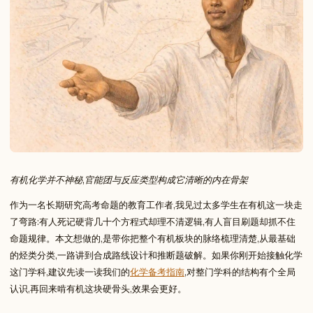
有机化学并不神秘,官能团与反应类型构成它清晰的内在骨架
作为一名长期研究高考命题的教育工作者,我见过太多学生在有机这一块走
了弯路:有人死记硬背几十个方程式却理不清逻辑,有人盲目刷题却抓不住
命题规律。本文想做的,是带你把整个有机板块的脉络梳理清楚,从最基础
的烃类分类,一路讲到合成路线设计和推断题破解。如果你刚开始接触化学
这门学科,建议先读一读我们的
化学备考指南
,对整门学科的结构有个全局
认识,再回来啃有机这块硬骨头,效果会更好。