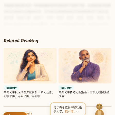
官能团,指的是决定一类有机物特征性质的原子或原子团。比如羟基决定醇
的性质,羧基决定酸的性质。高中阶段需要熟悉的官能团数量并不算多:碳
碳双键、碳碳三键、卤原子、羟基、醛基、羰基、羧基、酯基、氨基、肽
键等等,扳着手指头基本能数清。每一个官能团,都对应着一组固定的性质
Write to Yang
和典型变化。
Provincial Education Reporter
反应类型这张表更加精炼,核心就是取代、加成、消去、氧化还原、聚合这
Related Reading
几大类。任何一道有机题里发生的变化,几乎都能归入其中某一类。把官能
Feedback
Request
Correction
Question
Untitled note
团表和反应类型表放在一起,你就会发现:所谓推断,无非是根据物质表现出
NAME
EMAIL
的性质反推它含有什么官能团;所谓合成,无非是设计一条让官能团按需出
现或消失的转化链条。
MESSAGE
这个框架之所以重要,是因为它把一个看似发散的知识海洋,收束成了二维
的网格。掌握框架的学生,做题时脑子里有地图;没有框架的学生,只能在题
海里随波逐流。后面所有章节,都是在往这两张表里填充细节。理科生在
选
Send Message
Industry
Industry
科策略
阶段如果选了化学,就更要尽早建立这种结构化思维。
高考化学反应原理深度解析 - 氧化还原、
高考化学备考完全指南 - 有机无机实验全
Yang reads every message ·
Encrypted & private
化学平衡、电离平衡、电化学
覆盖
烃类分类:从烷烃到芳香烃
终于有个值得本喵眨眼
烃是只由碳和氢两种元素组成的化合物,是整个有机大厦的地基。按照碳碳
的人了。
戳本喵。
✨
← Back to all posts