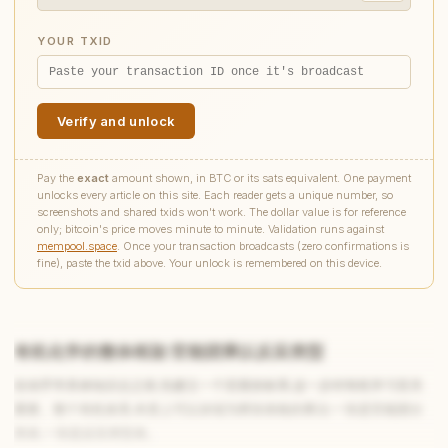
YOUR TXID
Verify and unlock
Pay the
exact
amount shown, in BTC or its sats equivalent. One payment
unlocks every article on this site. Each reader gets a unique number, so
screenshots and shared txids won't work. The dollar value is for reference
only; bitcoin's price moves minute to minute. Validation runs against
mempool.space
. Once your transaction broadcasts (zero confirmations is
fine), paste the txid above. Your unlock is remembered on this device.
有机化学的整体框架:官能团乘以反应类型
在动手学具体知识点之前,先建立一个宏观坐标系,这一步对有机学习至关
重要。整个有机体系,本质上可以浓缩为两张表格的乘法:一张是官能团分
类表,一张是反应类型表。