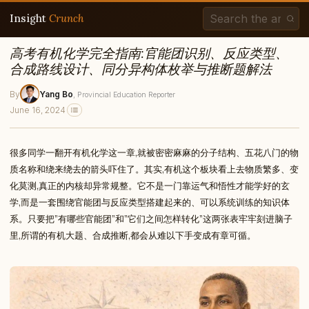
Insight
Crunch
高考有机化学完全指南:官能团识别、反应类型、
合成路线设计、同分异构体枚举与推断题解法
By
Yang Bo
, Provincial Education Reporter
June 16, 2024
很多同学一翻开有机化学这一章,就被密密麻麻的分子结构、五花八门的物
质名称和绕来绕去的箭头吓住了。其实,有机这个板块看上去物质繁多、变
化莫测,真正的内核却异常规整。它不是一门靠运气和悟性才能学好的玄
学,而是一套围绕官能团与反应类型搭建起来的、可以系统训练的知识体
系。只要把”有哪些官能团”和”它们之间怎样转化”这两张表牢牢刻进脑子
里,所谓的有机大题、合成推断,都会从难以下手变成有章可循。